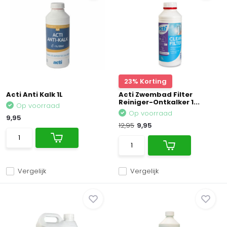
23% Korting
Acti Anti Kalk 1L
Acti Zwembad Filter
Reiniger-Ontkalker 1...
Op voorraad
Op voorraad
9,95
12,95
9,95
Vergelijk
Vergelijk