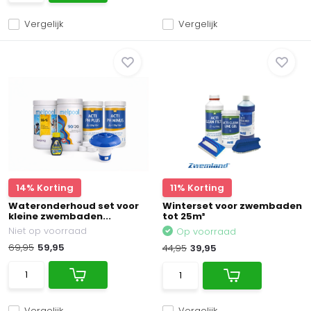
Vergelijk
Vergelijk
14% Korting
11% Korting
Wateronderhoud set voor
Winterset voor zwembaden
kleine zwembaden...
tot 25m³
Niet op voorraad
Op voorraad
69,95
59,95
44,95
39,95
Vergelijk
Vergelijk