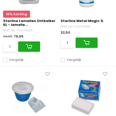
16% Korting
Starline Lamellen Ontkalker
Starline Metal Magic 1L
5L - lamelle...
Niet op voorraad
Niet op voorraad
32,50
94,95
79,95
Vergelijk
Vergelijk