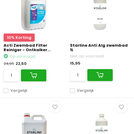
10% Korting
Acti Zwembad Filter
Starline Anti Alg zwembad
Reiniger - Ontkalker...
1L
Niet op voorraad
Op voorraad
15,95
24,95
22,50
Vergelijk
Vergelijk