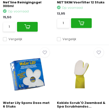
Net'line Reinigingsgel
NET’SKIM Voorfilter 12 Stuks
300ml
Op voorraad
Op voorraad
13,95
15,50
Vergelijk
Vergelijk
Water Lily Spons Doos met
Kokido Scrub'O Zwembad &
6 Stuks
Spa Scrubhandsc...