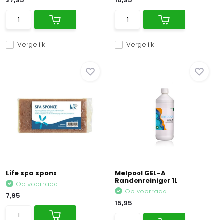
27,95
10,95
Vergelijk
Vergelijk
Life spa spons
Melpool GEL-A
Randenreiniger 1L
Op voorraad
Op voorraad
7,95
15,95