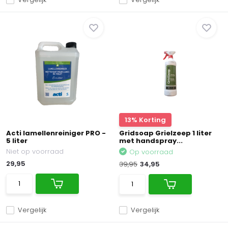
13% Korting
Acti lamellenreiniger PRO -
Gridsoap Grielzeep 1 liter
5 liter
met handspray...
Niet op voorraad
Op voorraad
29,95
39,95
34,95
Vergelijk
Vergelijk