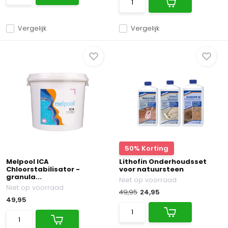
Vergelijk
Vergelijk
50% Korting
Melpool ICA
Lithofin Onderhoudsset
Chloorstabilisator -
voor natuursteen
granula...
Niet op voorraad
Niet op voorraad
49,95
24,95
49,95