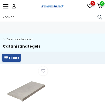
0
0
Zwembadranden
Catani randtegels
Filters