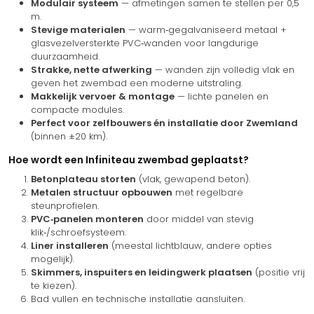
Modulair systeem
— afmetingen samen te stellen per 0,5
m.
Stevige materialen
— warm‑gegalvaniseerd metaal +
glasvezelversterkte PVC‑wanden voor langdurige
duurzaamheid.
Strakke, nette afwerking
— wanden zijn volledig vlak en
geven het zwembad een moderne uitstraling.
Makkelijk vervoer & montage
— lichte panelen en
compacte modules.
Perfect voor zelfbouwers én installatie door Zwemland
(binnen ±20 km).
Hoe wordt een Infiniteau zwembad geplaatst?
Betonplateau storten
(vlak, gewapend beton).
Metalen structuur opbouwen
met regelbare
steunprofielen.
PVC‑panelen monteren
door middel van stevig
klik‑/schroefsysteem.
Liner installeren
(meestal lichtblauw, andere opties
mogelijk).
Skimmers, inspuiters en leidingwerk plaatsen
(positie vrij
te kiezen).
Bad vullen en technische installatie aansluiten.