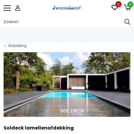
0
0
Afdekking
Soldeck lamellenafdekking