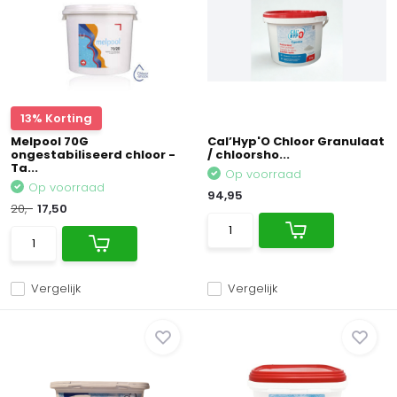
13% Korting
Melpool 70G
Cal’Hyp'O Chloor Granulaat
ongestabiliseerd chloor -
/ chloorsho...
Ta...
Op voorraad
Op voorraad
94,95
20,-
17,50
Vergelijk
Vergelijk