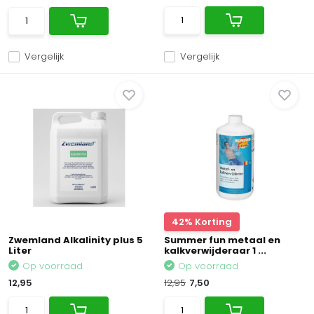
Vergelijk
Vergelijk
42% Korting
Zwemland Alkalinity plus 5
Summer fun metaal en
Liter
kalkverwijderaar 1 ...
Op voorraad
Op voorraad
12,95
12,95
7,50