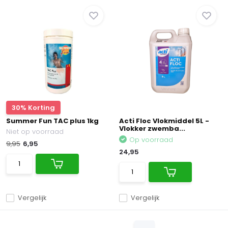
30% Korting
Summer Fun TAC plus 1kg
Acti Floc Vlokmiddel 5L -
Vlokker zwemba...
Niet op voorraad
Op voorraad
9,95
6,95
24,95
Vergelijk
Vergelijk