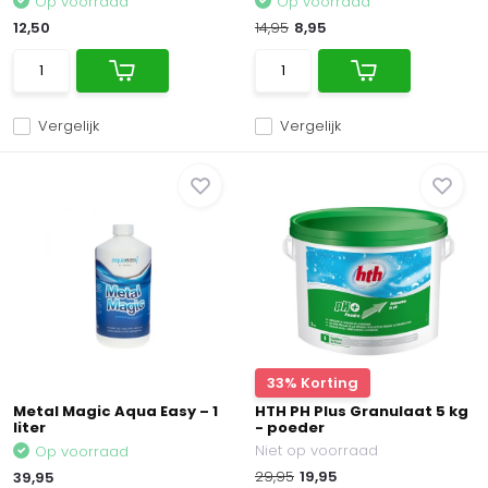
Op voorraad
Op voorraad
12,50
14,95
8,95
Vergelijk
Vergelijk
33% Korting
Metal Magic Aqua Easy – 1
HTH PH Plus Granulaat 5 kg
liter
- poeder
Niet op voorraad
Op voorraad
29,95
19,95
39,95