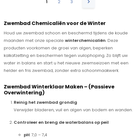
1
2
3
Zwembad Chemicaliën voor de Winter
Houd uw zwembad schoon en beschermd tijdens de koude
maanden met onze speciale
winterchemicaliën
. Deze
producten voorkomen de groei van algen, beperken
kalkafzetting en beschermen tegen vuilophoping. Zo blijft uw
water in balans en start u het nieuwe zwemseizoen met een
helder en fris zwembad, zonder extra schoonmaakwerk.
Zwembad Winterklaar Maken – (Passieve
Overwintering)
Reinig het zwembad grondig
Verwijder bladeren, vuil en algen van bodem en wanden.
Controleer en breng de waterbalans op peil
pH
: 7,0 – 7,4