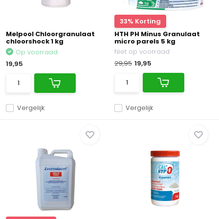
33% Korting
Melpool Chloorgranulaat
HTH PH Minus Granulaat
chloorshock 1 kg
micro parels 5 kg
Niet op voorraad
Op voorraad
29,95
19,95
19,95
Vergelijk
Vergelijk