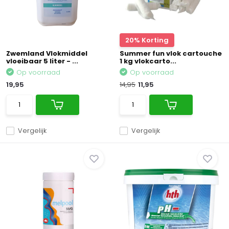
20% Korting
Zwemland Vlokmiddel
Summer fun vlok cartouche
vloeibaar 5 liter - ...
1 kg vlokcarto...
Op voorraad
Op voorraad
19,95
14,95
11,95
Vergelijk
Vergelijk