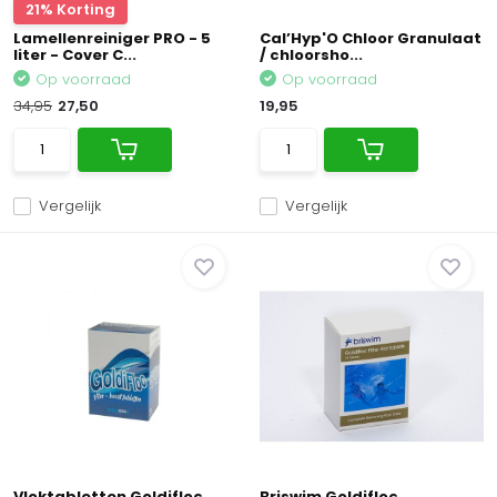
21% Korting
Lamellenreiniger PRO - 5
Cal’Hyp'O Chloor Granulaat
liter - Cover C...
/ chloorsho...
Op voorraad
Op voorraad
34,95
27,50
19,95
Vergelijk
Vergelijk
Vloktabletten Goldifloc
Briswim Goldifloc