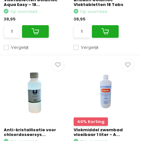
Aqua Easy – 18...
Vloktabletten 18 Tabs
Op voorraad
Op voorraad
38,95
38,95
Vergelijk
Vergelijk
40% Korting
Anti-kristallisatie voor
Vlokmiddel zwembad
chloordoseersys...
vloeibaar 1 liter - A...