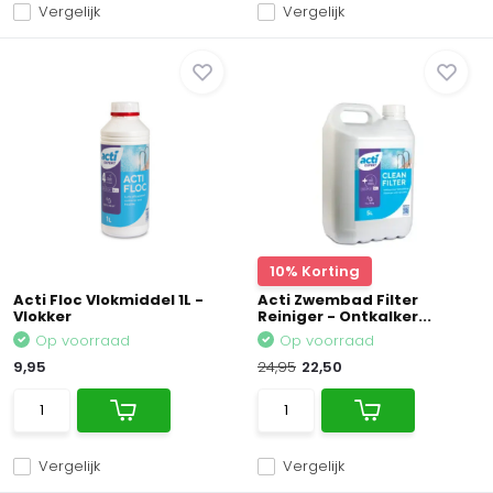
Vergelijk
Vergelijk
10% Korting
Acti Floc Vlokmiddel 1L -
Acti Zwembad Filter
Vlokker
Reiniger - Ontkalker...
Op voorraad
Op voorraad
9,95
24,95
22,50
Vergelijk
Vergelijk