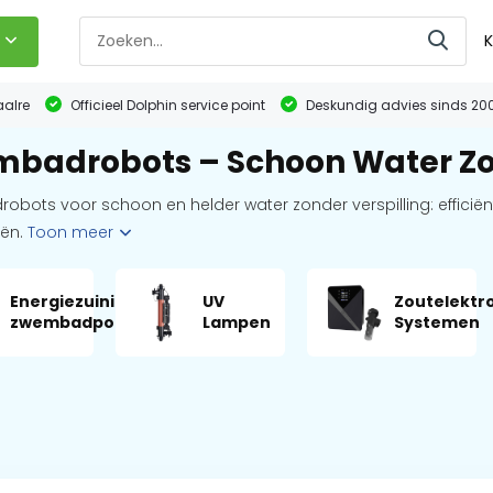
K
aalre
Officieel Dolphin service point
Deskundig advies sinds 20
badrobots – Schoon Water Zon
bots voor schoon en helder water zonder verspilling: efficië
iën.
Toon meer
Energiezuinige
UV
Zoutelektr
zwembadpompen
Lampen
Systemen