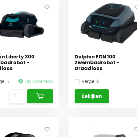
in Liberty 300
Dolphin EON 100
badrobot -
Zwembadrobot -
dloos
Draadloos
elijk
Op voorraad
Vergelijk
-
Bekijken