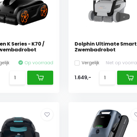
n K Series - K70 /
Dolphin Ultimate Smart
zwembadrobot
Zwembadrobot
elijk
Op voorraad
Vergelijk
Niet op voorr
1.649,-