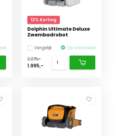
12% Korting
Dolphin Ultimate Deluxe
Zwembadrobot
aad
Vergelijk
Op voorraad
2.275,-
1.995,-