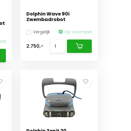
Dolphin Wave 90i
Zwembadrobot
ot
Vergelijk
Op voorraad
aad
2.750,-
Dolphin Zenit 20