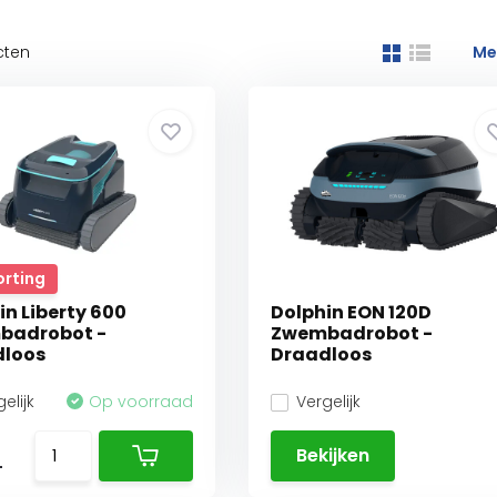
cten
Me
orting
in Liberty 600
Dolphin EON 120D
badrobot -
Zwembadrobot -
dloos
Draadloos
elijk
Op voorraad
Vergelijk
Bekijken
-