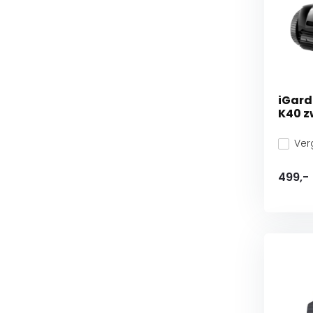
iGarde
K40 
Verg
499,-