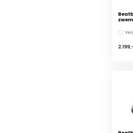
Beatb
zwem
Verg
2.199,
Beatb