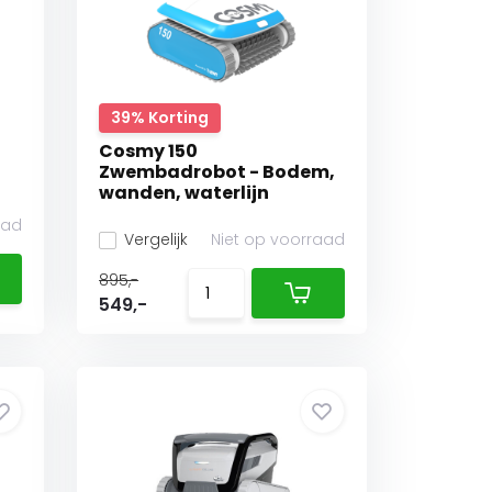
39% Korting
Cosmy 150
Zwembadrobot - Bodem,
wanden, waterlijn
aad
Vergelijk
Niet op voorraad
895,-
549,-