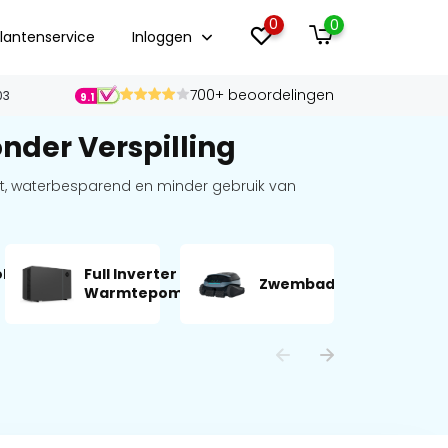
0
0
lantenservice
Inloggen
700+ beoordelingen
03
9.1
der Verspilling
nt, waterbesparend en minder gebruik van
olyse
Full Inverter
L
Zwembadrobots
Warmtepompen
v