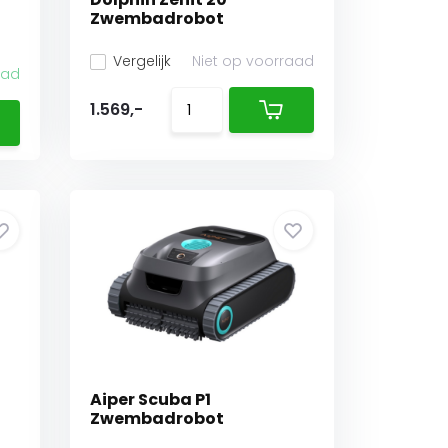
Zwembadrobot
Vergelijk
Niet op voorraad
aad
1.569,-
Aiper Scuba P1
Zwembadrobot