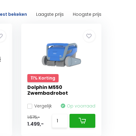
est bekeken
Laagste prijs
Hoogste prijs
11% Korting
Dolphin M550
Zwembadrobot
Vergelijk
Op voorraad
1.675,-
1.499,-