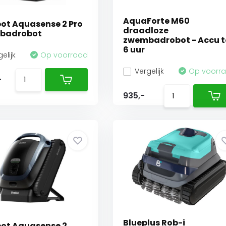
AquaForte M60
ot Aquasense 2 Pro
draadloze
badrobot
zwembadrobot - Accu t
6 uur
elijk
Op voorraad
Vergelijk
Op voorr
-
935,-
Blueplus Rob-i
ot Aquasense 2