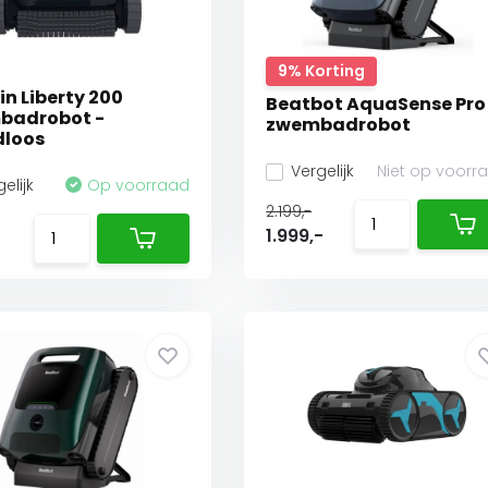
9% Korting
in Liberty 200
Beatbot AquaSense Pro
badrobot -
zwembadrobot
dloos
Vergelijk
Niet op voorr
elijk
Op voorraad
2.199,-
1.999,-