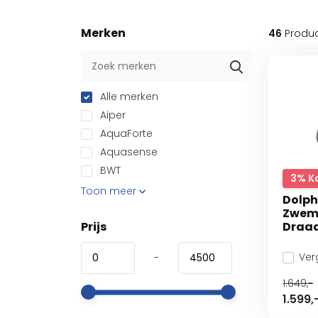
Merken
46
Produ
Alle merken
Aiper
AquaForte
Aquasense
BWT
3% K
Toon meer
Dolph
Zwem
Prijs
Draa
Verg
-
1.649,-
1.599,