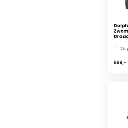
Dolph
Zwem
Draa
Verg
999,-