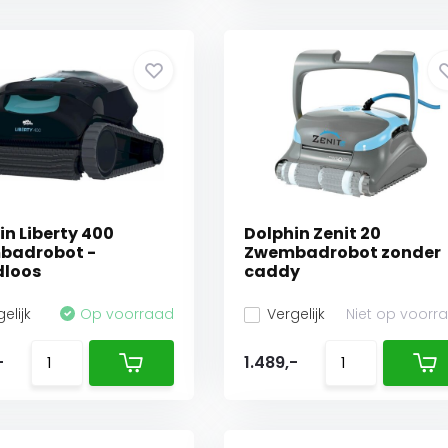
in Liberty 400
Dolphin Zenit 20
badrobot -
Zwembadrobot zonder
dloos
caddy
elijk
Op voorraad
Vergelijk
Niet op voorr
-
1.489,-