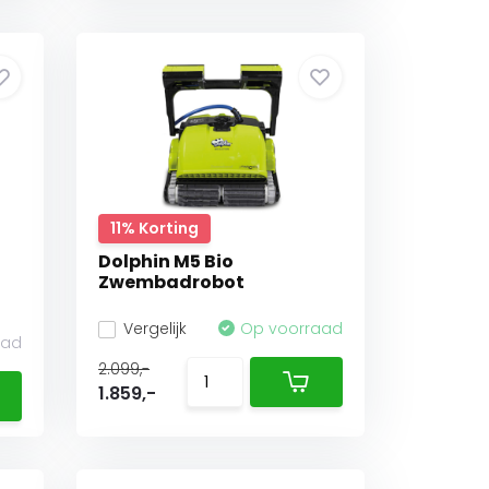
11% Korting
Dolphin M5 Bio
Zwembadrobot
Vergelijk
Op voorraad
aad
2.099,-
1.859,-