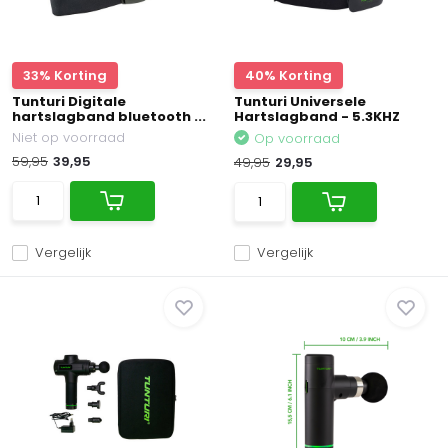
33% Korting
40% Korting
Tunturi Digitale
Tunturi Universele
hartslagband bluetooth ...
Hartslagband - 5.3KHZ
Niet op voorraad
Op voorraad
59,95
39,95
49,95
29,95
Vergelijk
Vergelijk