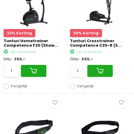
23% Korting
30% Korting
Tunturi Hometrainer
Tunturi Crosstrainer
Competence F20 (Show...
Competence C20-R (S...
Op voorraad
Op voorraad
519,-
399,-
789,-
555,-
Vergelijk
Vergelijk