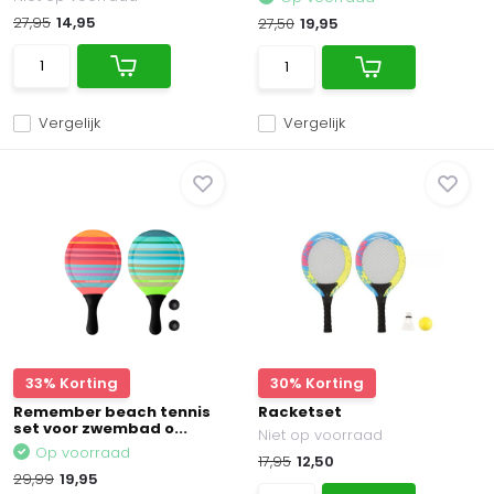
27,95
14,95
27,50
19,95
Vergelijk
Vergelijk
33% Korting
30% Korting
Remember beach tennis
Racketset
set voor zwembad o...
Niet op voorraad
Op voorraad
17,95
12,50
29,99
19,95