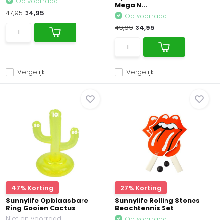
Op voorraad
Mega N...
47,95
34,95
Op voorraad
49,99
34,95
Vergelijk
Vergelijk
47% Korting
27% Korting
Sunnylife Opblaasbare
Sunnylife Rolling Stones
Ring Gooien Cactus
Beachtennis Set
Niet op voorraad
Op voorraad