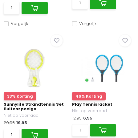
Vergelijk
Vergelijk
33% Korting
46% Korting
Sunnylife Strandtennis Set
Play Tennisracket
Buitenspeelgo...
Niet op voorraad
Niet op voorraad
12,95
6,95
29,95
19,95