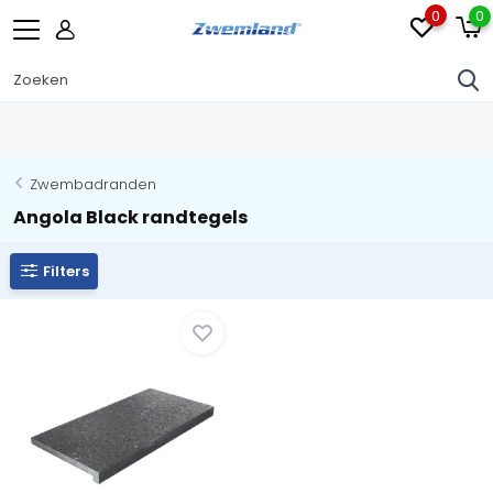
0
0
Zwembadranden
Angola Black randtegels
Filters