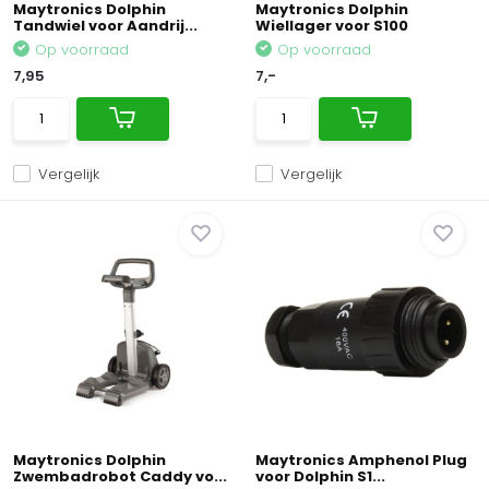
Maytronics Dolphin
Maytronics Dolphin
Tandwiel voor Aandrij...
Wiellager voor S100
Op voorraad
Op voorraad
7,95
7,-
Vergelijk
Vergelijk
Maytronics Dolphin
Maytronics Amphenol Plug
Zwembadrobot Caddy vo...
voor Dolphin S1...