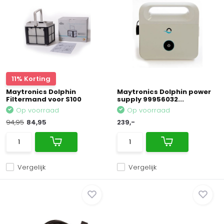
11% Korting
Maytronics Dolphin
Maytronics Dolphin power
Filtermand voor S100
supply 99956032...
Op voorraad
Op voorraad
94,95
84,95
239,-
Vergelijk
Vergelijk