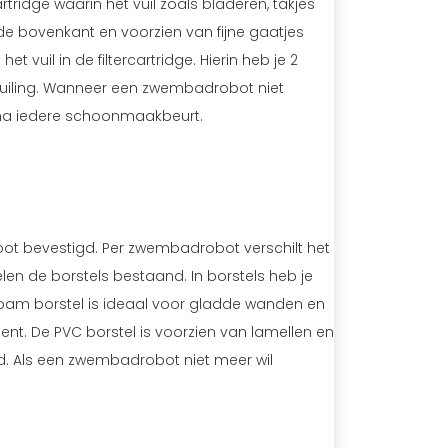
tridge waarin het vuil zoals bladeren, takjes
e bovenkant en voorzien van fijne gaatjes
et vuil in de filtercartridge. Hierin heb je 2
vervuiling. Wanneer een zwembadrobot niet
ter na iedere schoonmaakbeurt.
ot bevestigd. Per zwembadrobot verschilt het
en de borstels bestaand. In borstels heb je
 foam borstel is ideaal voor gladde wanden en
t. De PVC borstel is voorzien van lamellen en
. Als een zwembadrobot niet meer wil