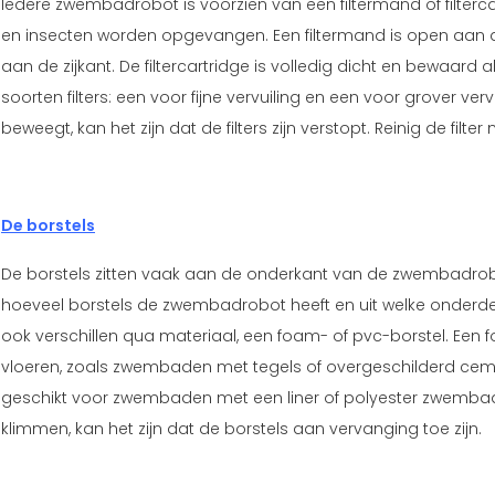
Iedere zwembadrobot is voorzien van een filtermand of filtercar
en insecten worden opgevangen. Een filtermand is open aan d
aan de zijkant. De filtercartridge is volledig dicht en bewaard al h
soorten filters: een voor fijne vervuiling en een voor grover 
beweegt, kan het zijn dat de filters zijn verstopt. Reinig de fil
De borstels
De borstels zitten vaak aan de onderkant van de zwembadrob
hoeveel borstels de zwembadrobot heeft en uit welke onderdel
ook verschillen qua materiaal, een foam- of pvc-borstel. Een
vloeren, zoals zwembaden met tegels of overgeschilderd cemen
geschikt voor zwembaden met een liner of polyester zwembad
klimmen, kan het zijn dat de borstels aan vervanging toe zijn.