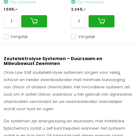
Op voorraad
Op voorraad
1.595,-
2.245,-
Vergelijk
Vergelijk
Zoutelektrolyse Systemen – Duurzaam en
Milieubewust Zwemmen
Onze Low Salt zoutelektrolyse systemen zorgen voor veilig,
schoon en helder zwembadwater met minimale toevoeging
van chloor of andere chemicaliën. Het innovatieve systeem zet
zout om in actief chloor, waardoor u het gebruik van agressieve
chemicaliën vermindert en uw zwembadwater vriendelijker
wordt voor huid en ogen.
De systemen zijn energiezuinig en duurzaam, met instelbare
tijdschema’s zodat u zelf kunt bepalen wanneer het systeem
actief is en hoe lang. Dit bespaart niet alleen energie, maar