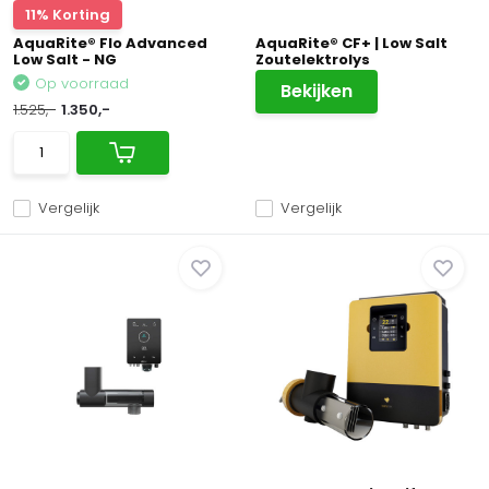
11% Korting
AquaRite® Flo Advanced
AquaRite® CF+ | Low Salt
Low Salt - NG
Zoutelektrolys
Op voorraad
Bekijken
1.525,-
1.350,-
Vergelijk
Vergelijk