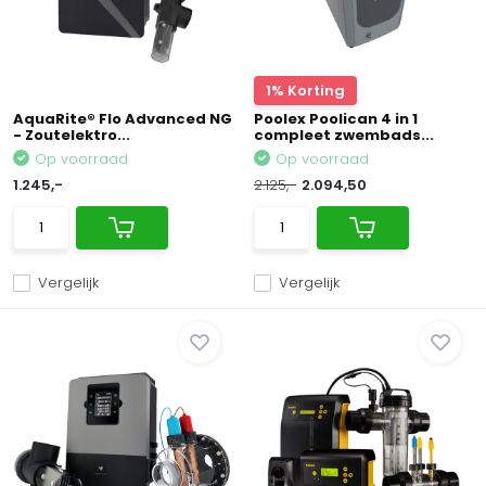
1% Korting
AquaRite® Flo Advanced NG
Poolex Poolican 4 in 1
- Zoutelektro...
compleet zwembads...
Op voorraad
Op voorraad
1.245,-
2.125,-
2.094,50
Vergelijk
Vergelijk