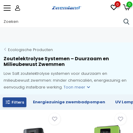
0
0
Ecologische Producten
Zoutelektrolyse Systemen – Duurzaam en
Milieubewust Zwemmen
Low Salt zoutelektrolyse systemen voor duurzaam en
milieubewust zwemmen: minder chemicaliën, energiezuinig en
eenvoudig instelbare werking.
Toon meer
Energiezuinige zwembadpompen
UV Lam
Filters