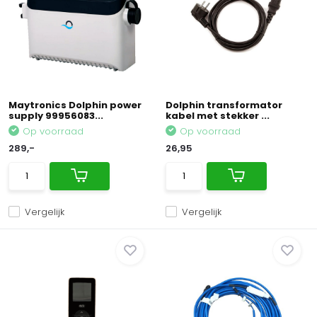
Maytronics Dolphin power
Dolphin transformator
supply 99956083...
kabel met stekker ...
Op voorraad
Op voorraad
289,-
26,95
Vergelijk
Vergelijk