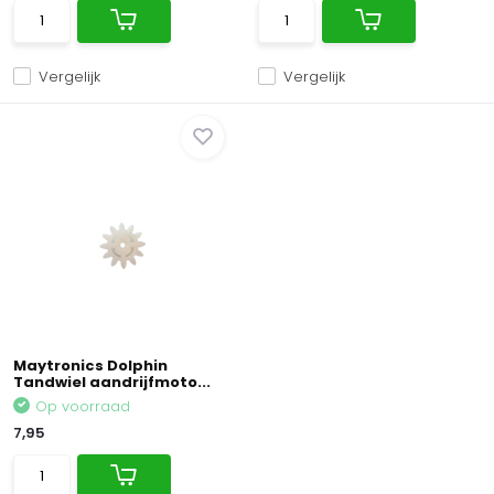
Vergelijk
Vergelijk
Maytronics Dolphin
Tandwiel aandrijfmoto...
Op voorraad
7,95