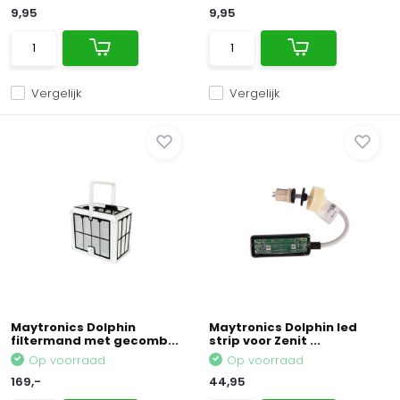
9,95
9,95
Vergelijk
Vergelijk
Maytronics Dolphin
Maytronics Dolphin led
filtermand met gecomb...
strip voor Zenit ...
Op voorraad
Op voorraad
169,-
44,95