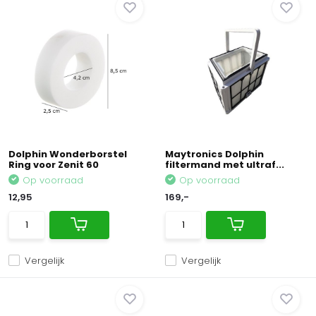
Dolphin Wonderborstel
Maytronics Dolphin
Ring voor Zenit 60
filtermand met ultraf...
Op voorraad
Op voorraad
12,95
169,-
Vergelijk
Vergelijk