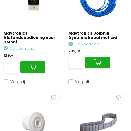
Maytronics
Maytronics Dolphin
Afstandsbediening voor
Dynamic kabel met swi...
Dolphi...
Op voorraad
Op voorraad
232,95
129,-
Vergelijk
Vergelijk