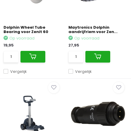
Dolphin Wheel Tube
Maytronics Dolphin
Bearing voor Zenit 60
aandrijfriem voor Zen...
Op voorraad
Op voorraad
19,95
27,95
Vergelijk
Vergelijk