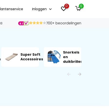
0
0
lantenservice
Inloggen
700+ beoordelingen
03
9.1
Snorkels
Super Soft
en
Z
s
Accessoires
duikbrillen