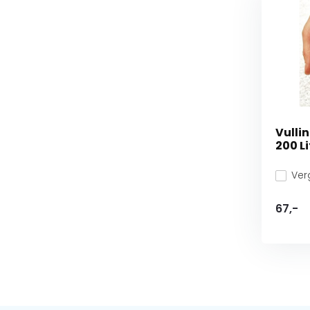
Vulli
200 Li
Verg
67,-