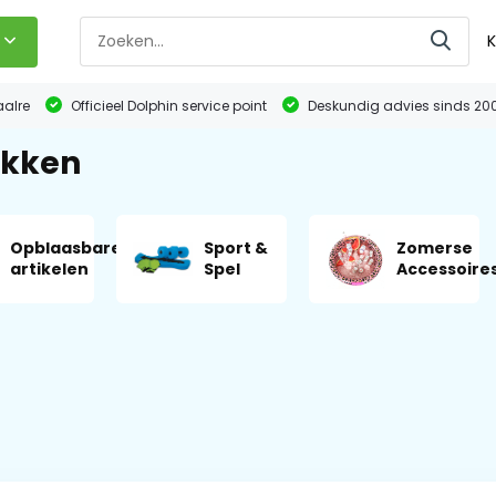
K
aalre
Officieel Dolphin service point
Deskundig advies sinds 20
akken
Opblaasbare
Sport &
Zomerse
artikelen
Spel
Accessoire