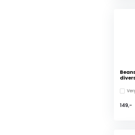
Beans
diver
Verg
149,-