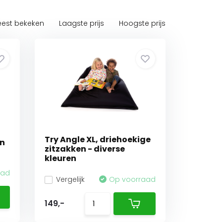
est bekeken
Laagste prijs
Hoogste prijs
Try Angle XL, driehoekige
en
zitzakken - diverse
kleuren
aad
Vergelijk
Op voorraad
149,-