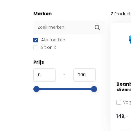
Merken
7
Produc
Alle merken
Sit on it
Prijs
-
Beanb
diver
Verg
149,-