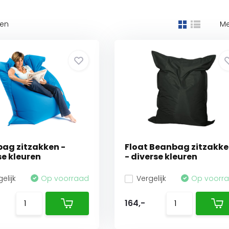
ten
Me
ag zitzakken -
Float Beanbag zitzakk
se kleuren
- diverse kleuren
elijk
Op voorraad
Vergelijk
Op voorr
164,-