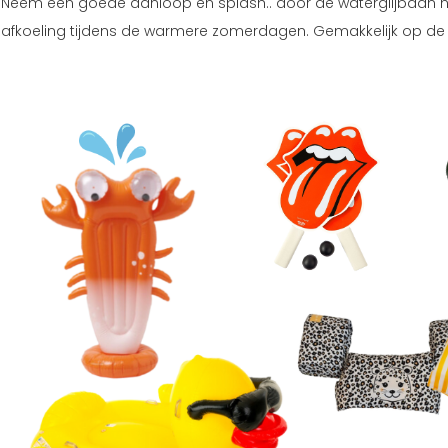
Neem een goede aanloop en splash.. door de waterglijbaan hee
afkoeling tijdens de warmere zomerdagen. Gemakkelijk op de t