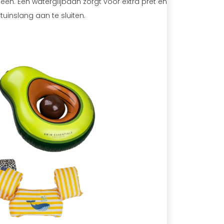
n. Een waterglijbaan zorgt voor extra pret en
uinslang aan te sluiten.