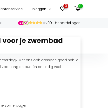
0
0
lantenservice
Inloggen
700+ beoordelingen
03
9.1
d voor je zwembad
 zomerdag? Met ons opblaasspeelgoed heb je
d voor jong en oud én oneindig veel
rme zomerdagen: