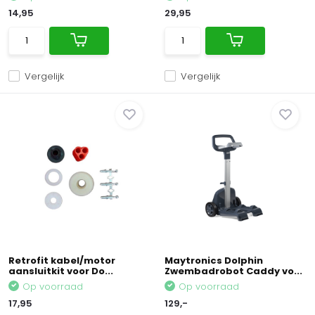
14,95
29,95
Vergelijk
Vergelijk
Retrofit kabel/motor
Maytronics Dolphin
aansluitkit voor Do...
Zwembadrobot Caddy vo...
Op voorraad
Op voorraad
17,95
129,-