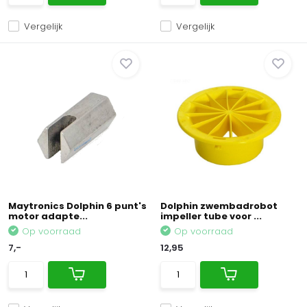
Vergelijk
Vergelijk
Maytronics Dolphin 6 punt's
Dolphin zwembadrobot
motor adapte...
impeller tube voor ...
Op voorraad
Op voorraad
7,-
12,95