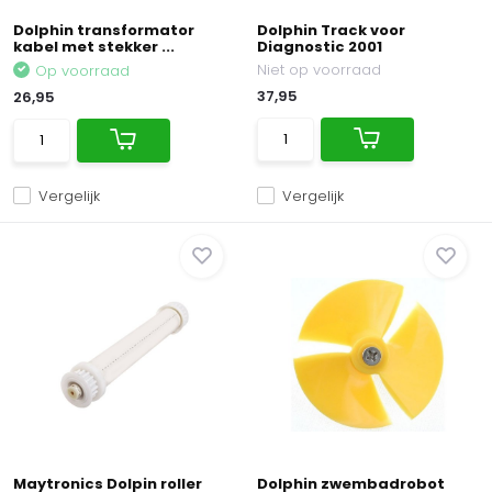
Dolphin transformator
Dolphin Track voor
kabel met stekker ...
Diagnostic 2001
Niet op voorraad
Op voorraad
37,95
26,95
Vergelijk
Vergelijk
Maytronics Dolpin roller
Dolphin zwembadrobot