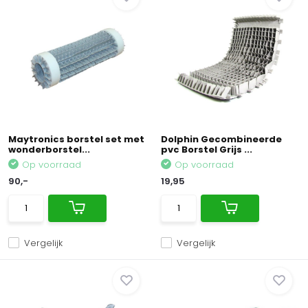
Maytronics borstel set met
Dolphin Gecombineerde
wonderborstel...
pvc Borstel Grijs ...
Op voorraad
Op voorraad
90,-
19,95
Vergelijk
Vergelijk