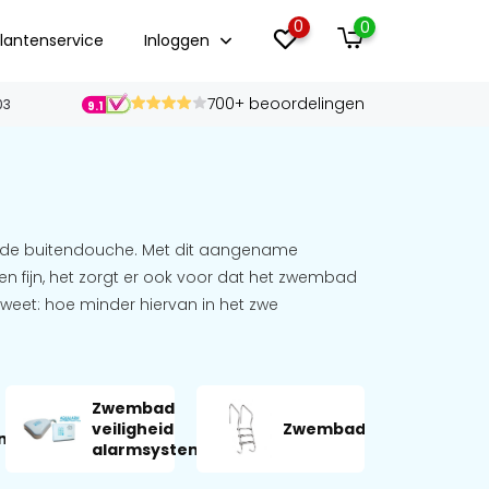
0
0
lantenservice
Inloggen
700+ beoordelingen
03
9.1
l de buitendouche. Met dit aangename
een fijn, het zorgt er ook voor dat het zwembad
zweet: hoe minder hiervan in het zwe
Zwembad
Z
veiligheid
Zwembadtrappen
n
w
alarmsystem...