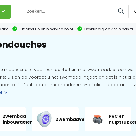
K
aalre
Officieel Dolphin service point
Deskundig advies sinds 20
endouches
 tuinaccessoire voor een achtertuin met zwembad, is toch we
 frist u zich op voordat u het zwembad ingaat, en dat is niet all
hoon blijft. Denk aan zonnebrandcrème- of olie, deodorant of 
er
Zwembad
PVC en
Zwembadverlichting
inbouwdelen
hulpstukke