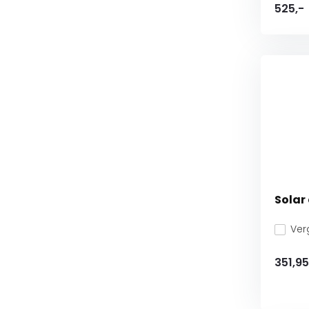
525,-
Solar
Verg
351,9