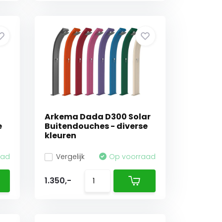
Arkema Dada D300 Solar
e
Buitendouches - diverse
kleuren
aad
Vergelijk
Op voorraad
1.350,-