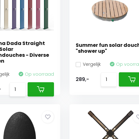
a Dada Straight
Summer fun solar douc
Solar
"shower up"
ndouches - Diverse
en
Vergelijk
Op voorr
elijk
Op voorraad
289,-
-