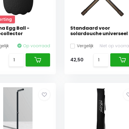
orting
a Egg Ball -
Standaard voor
collector
solardouche universeel
elijk
Op voorraad
Vergelijk
Niet op voorr
42,50