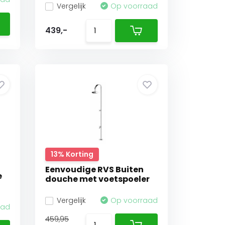
Vergelijk
Op voorraad
439,-
13% Korting
Eenvoudige RVS Buiten
e
douche met voetspoeler
Vergelijk
Op voorraad
aad
459,95