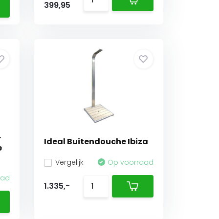
399,95
r
Ideal Buitendouche Ibiza
e
Vergelijk
Op voorraad
aad
1.335,-