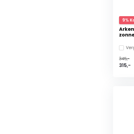
9% K
Arkem
zonne
Verg
345,-
315,-