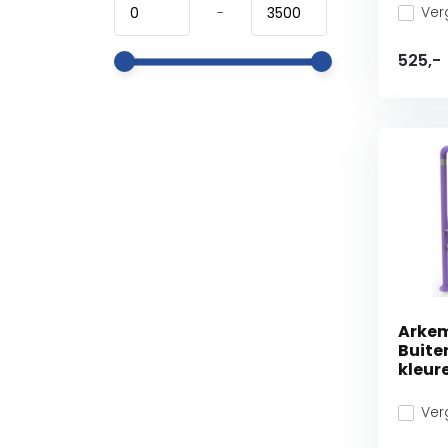
Verg
-
525,-
Arke
Buite
kleur
Verg