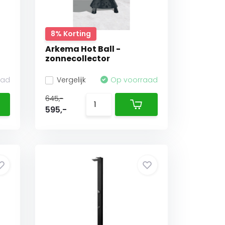
8% Korting
Arkema Hot Ball -
zonnecollector
aad
Vergelijk
Op voorraad
645,-
595,-