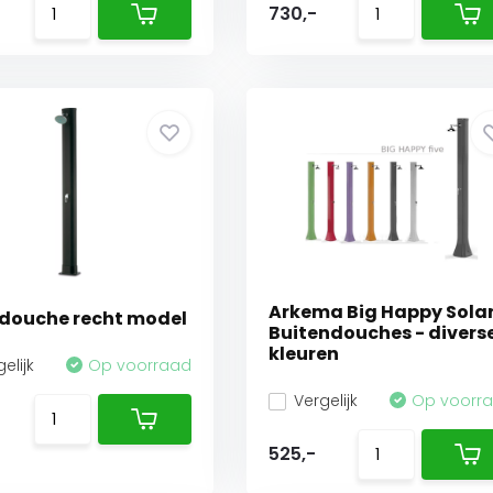
730,-
Arkema Big Happy Sola
 douche recht model
Buitendouches - divers
kleuren
elijk
Op voorraad
Vergelijk
Op voorr
5
525,-