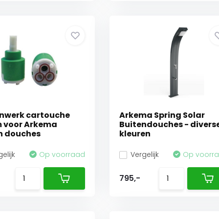
nwerk cartouche
Arkema Spring Solar
 voor Arkema
Buitendouches - divers
n douches
kleuren
elijk
Op voorraad
Vergelijk
Op voorr
795,-