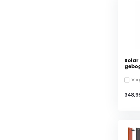
Solar
gebog
Verg
348,9