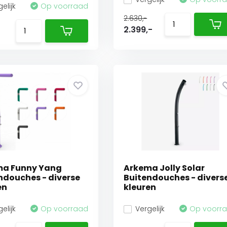
elijk
Op voorraad
2.630,-
2.399,-
ma Funny Yang
Arkema Jolly Solar
ndouches - diverse
Buitendouches - divers
en
kleuren
elijk
Op voorraad
Vergelijk
Op voorr