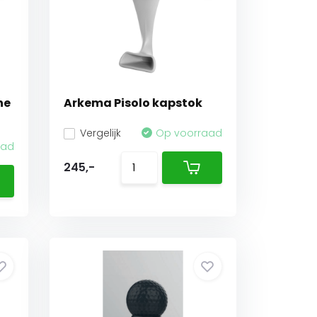
he
Arkema Pisolo kapstok
Vergelijk
Op voorraad
aad
245,-