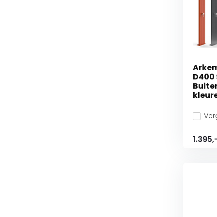
Arkem
D400 
Buite
kleur
Verg
1.395,