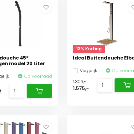
13% Korting
 douche 45°
Ideal Buitendouche Elb
en model 20 Liter
Vergelijk
Op voorr
elijk
Op voorraad
1.805,-
1.575,-
5