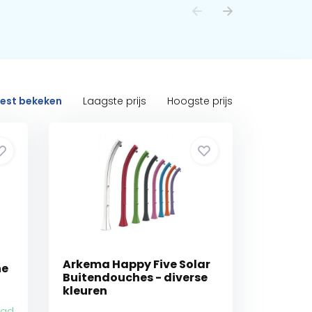
est bekeken
Laagste prijs
Hoogste prijs
Arkema Happy Five Solar
he
Buitendouches - diverse
kleuren
aad