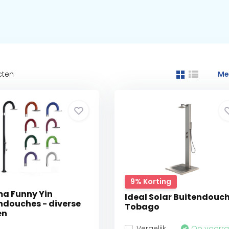
cten
Me
9% Korting
a Funny Yin
Ideal Solar Buitendouc
ndouches - diverse
Tobago
en
Vergelijk
Op voorr