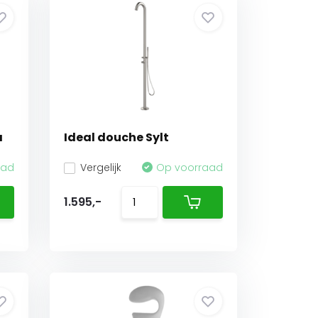
a
Ideal douche Sylt
aad
Vergelijk
Op voorraad
1.595,-