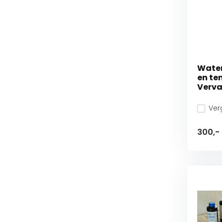
Water
en te
Verv
Verg
300,-