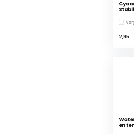
Cyaan
Stabil
Verg
2,95
Water
en te