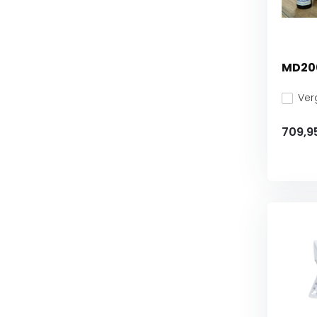
MD200
Verg
709,9