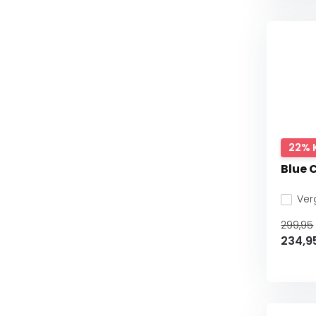
22% 
Blue 
Verg
299,95
234,9