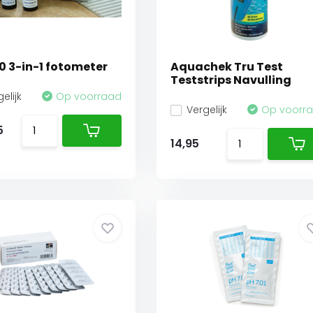
 3-in-1 fotometer
Aquachek Tru Test
Teststrips Navulling
elijk
Op voorraad
Vergelijk
Op voorr
5
14,95