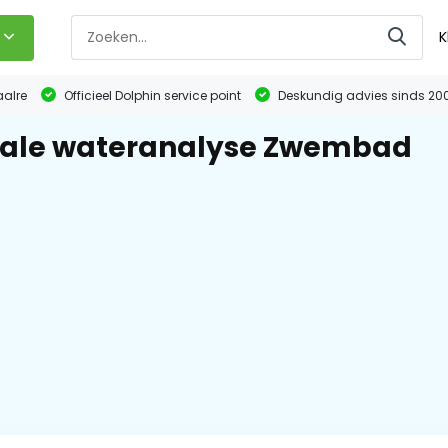
K
aalre
Officieel Dolphin service point
Deskundig advies sinds 20
tale wateranalyse Zwembad