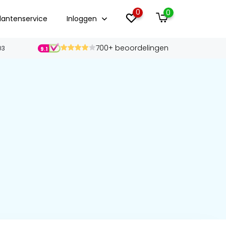
0
0
lantenservice
Inloggen
700+ beoordelingen
03
9.1