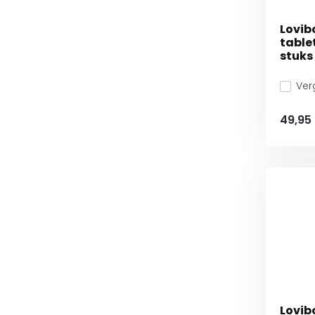
Lovib
tablet
stuks
Verg
49,95
Lovib