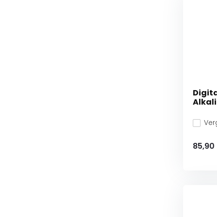
Digit
Alkali
Verg
85,90