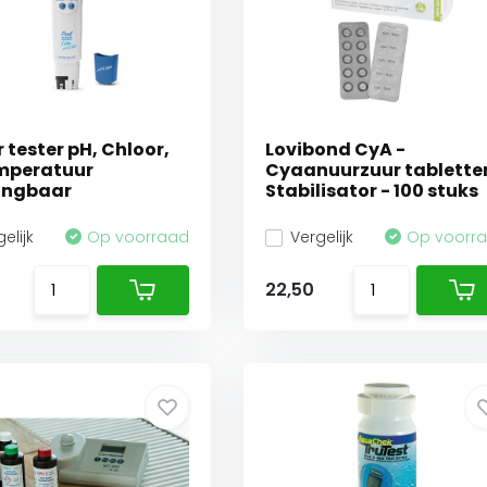
 tester pH, Chloor,
Lovibond CyA -
mperatuur
Cyaanuurzuur tablette
angbaar
Stabilisator - 100 stuks
elijk
Op voorraad
Vergelijk
Op voorr
22,50