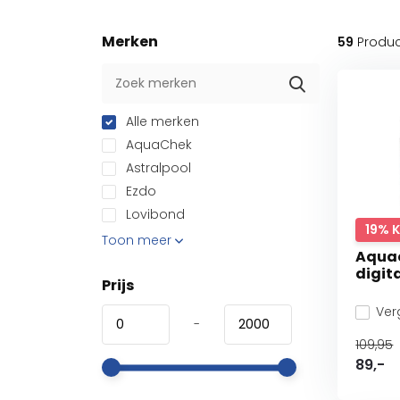
Merken
59
Produ
Alle merken
AquaChek
Astralpool
Ezdo
Lovibond
19% 
Toon meer
Aquac
digit
Prijs
Verg
-
109,95
89,-