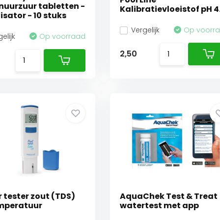
uurzuur tabletten -
Kalibratievloeistof pH 4
isator - 10 stuks
Vergelijk
Op voorr
elijk
Op voorraad
2,50
 tester zout (TDS)
AquaChek Test & Treat
mperatuur
watertest met app