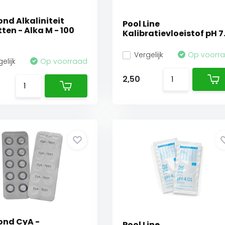
ond Alkaliniteit
Pool Line
ten - Alka M - 100
Kalibratievloeistof pH 7
Vergelijk
Op voorr
elijk
Op voorraad
2,50
ond CyA -
Pool Line