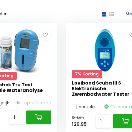
cten
Me
7% Korting
Korting
Lovibond Scuba III S
hek Tru Test
Elektronische
ale Wateranalyse
Zwembadwater Tester
elijk
Niet op voorraad
Vergelijk
Op voorr
139,95
129,95