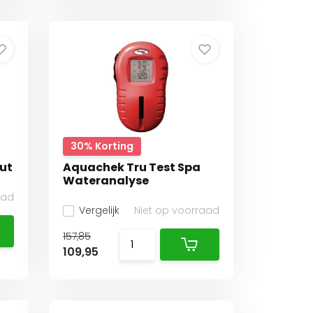
30% Korting
out
Aquachek Tru Test Spa
Wateranalyse
aad
Vergelijk
Niet op voorraad
157,85
109,95