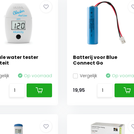
ale water tester
Batterij voor Blue
teit
Connect Go
elijk
Op voorraad
Vergelijk
Op voorr
19,95