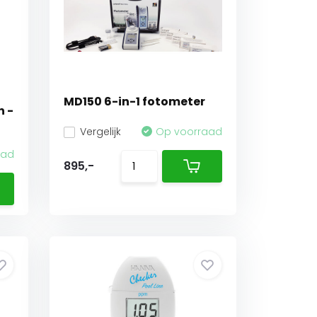
MD150 6-in-1 fotometer
n -
Vergelijk
Op voorraad
aad
895,-