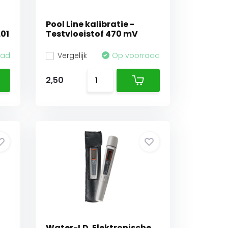
Pool Line kalibratie -
.01
Testvloeistof 470 mV
aad
Vergelijk
Op voorraad
2,50
Water-I.D. Elektronische