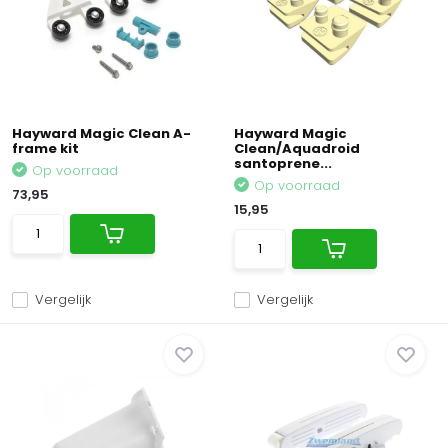
Hayward Magic Clean A-
Hayward Magic
frame kit
Clean/Aquadroid
santoprene...
Op voorraad
Op voorraad
73,95
15,95
Vergelijk
Vergelijk