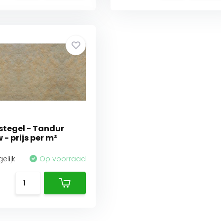
stegel - Tandur
 - prijs per m²
elijk
Op voorraad