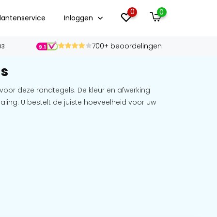
0
0
lantenservice
Inloggen
700+ beoordelingen
03
9.1
ls
oor deze randtegels. De kleur en afwerking
ing. U bestelt de juiste hoeveelheid voor uw