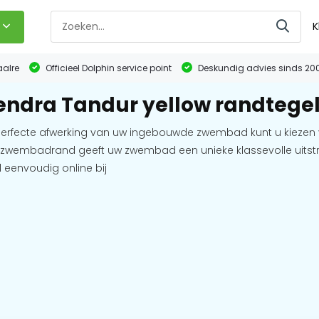
K
aalre
Officieel Dolphin service point
Deskundig advies sinds 20
ndra Tandur yellow randtege
erfecte afwerking van uw ingebouwde zwembad kunt u kiezen v
zwembadrand geeft uw zwembad een unieke klassevolle uitstral
eenvoudig online bij