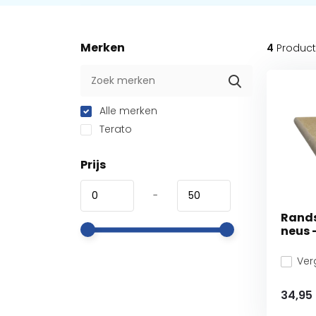
Merken
4
Produc
Alle merken
Terato
Prijs
-
Rand
neus 
Verg
34,95