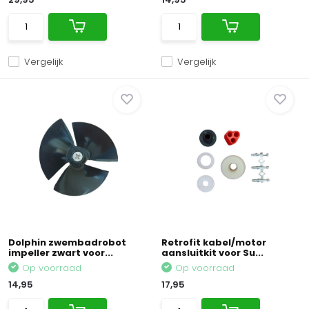
Vergelijk
Vergelijk
Dolphin zwembadrobot
Retrofit kabel/motor
impeller zwart voor...
aansluitkit voor Su...
Op voorraad
Op voorraad
14,95
17,95