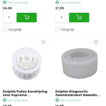
Op voorraad
Op voorraad
24,95
27,95
Vergelijk
Vergelijk
Dolphin Pulley Aandrijving
Dolphin Diagnostic
voor Supreme ...
Zwembadrobot Geleidin...
Op voorraad
Op voorraad
29,95
14,95