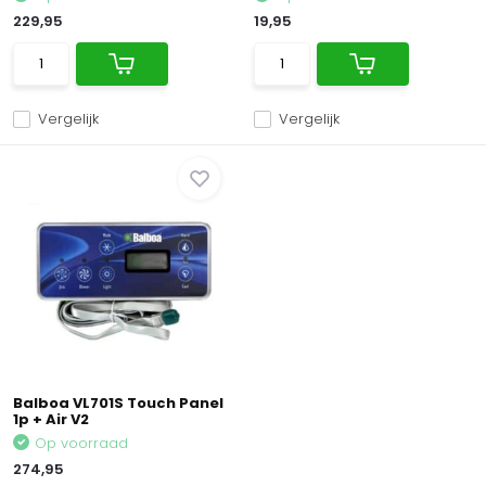
229,95
19,95
Vergelijk
Vergelijk
Balboa VL701S Touch Panel
1p + Air V2
Op voorraad
274,95