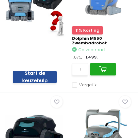
11% Korting
Dolphin M550
Zwembadrobot
Op voorraad
1.675,-
1.499,-
Start de
keuzehulp
Vergelijk