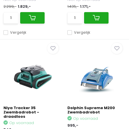
2.299,-
1.829,-
1.435,-
1.171,-
Vergelijk
Vergelijk
Niya Tracker 35
Dolphin Supreme M200
Zwembadrobot -
Zwembadrobot
draadloos
Op voorraad
Op voorraad
995,-