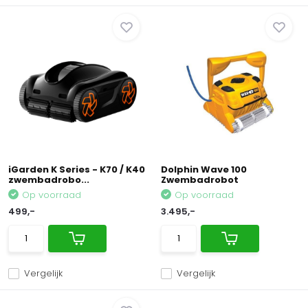
iGarden K Series - K70 / K40
Dolphin Wave 100
zwembadrobo...
Zwembadrobot
Op voorraad
Op voorraad
499,-
3.495,-
Vergelijk
Vergelijk