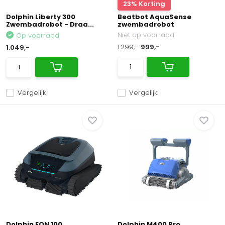
23% Korting
Dolphin Liberty 300
Beatbot AquaSense
Zwembadrobot - Draa...
zwembadrobot
Niet op voorraad
Op voorraad
1.299,-
999,-
1.049,-
Vergelijk
Vergelijk
Dolphin EON 100
Dolphin M400 Pro