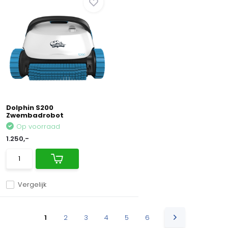
Dolphin S200
Zwembadrobot
Op voorraad
1.250,-
Vergelijk
1
2
3
4
5
6