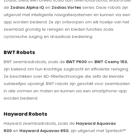
Zodiac biedt een breed scala aan zwembadrobots, waaronder
de
Zodiac Alpha iQ
en
Zodiac Vortex
series. Deze robots zijn
uitgerust met intelligente navigatiesystemen en kunnen via een
app worden bediend. Ze zijn ontworpen om elk hoekje van het
zwembad grondig te reinigen en bieden functies zoals
cyclonische zuiging en draadloze bediening
BWT Robots
BWT zwembadrobots, zoals de
BWT P600
en
BWT Cosmy 150
,
zijn bekend om hun krachtige zuigkracht en efficiënte reiniging.
Ze beschikken over 4D-filtertechnologie die zelfs de kleinste
vuildeeltjes opvangt. BWT robots zijn geschikt voor zwembaden
in alle vormen en maten en kunnen via een smartphone-app
worden bediend
Hayward Robots
Hayward zwembadrobots, zoals de
Hayward Aquavac
600
en
Hayward Aquavac 650
, zijn uitgerust met Spintech™