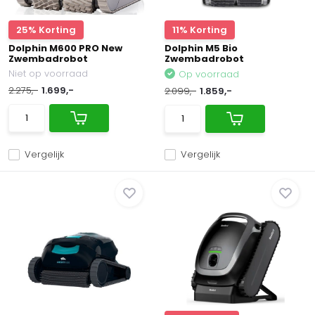
25% Korting
11% Korting
Dolphin M600 PRO New
Dolphin M5 Bio
Zwembadrobot
Zwembadrobot
Niet op voorraad
Op voorraad
2.275,-
1.699,-
2.099,-
1.859,-
Vergelijk
Vergelijk