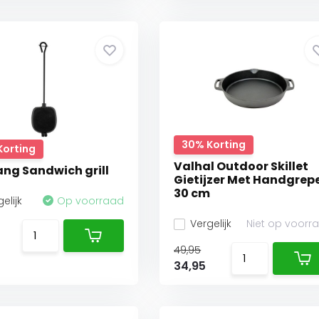
30% Korting
Korting
Valhal Outdoor Skillet
ng Sandwich grill
Gietijzer Met Handgrep
30 cm
elijk
Op voorraad
Vergelijk
Niet op voorr
49,95
34,95