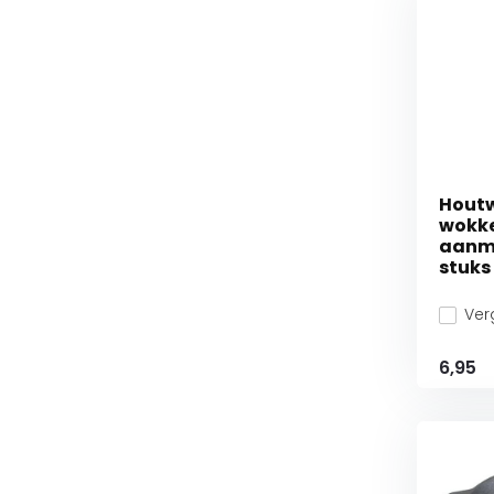
Hout
wokke
aanma
stuks
Verg
6,95