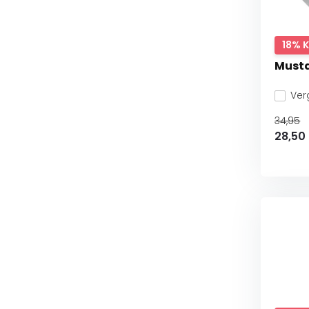
18% 
Musta
Verg
34,95
28,50