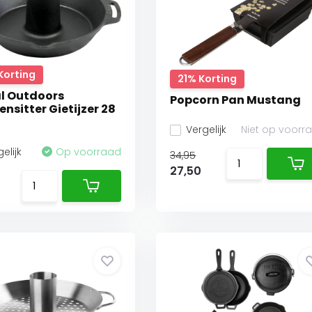
Korting
21% Korting
l Outdoors
Popcorn Pan Mustang
ensitter Gietijzer 28
Vergelijk
Niet op voorr
elijk
Op voorraad
34,95
27,50