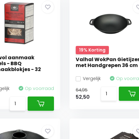
19% Korting
wol aanmaak
Valhal WokPan Gietijze
ls - BBQ
met Handgrepen 36 cm
akblokjes - 32
Vergelijk
Op voorr
elijk
Op voorraad
64,95
52,50