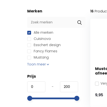
Merken
16
Produc
Alle merken
Cuisinova
Esschert design
Fancy Flames
Mustang
Toon meer
Musta
afne
Prijs
Verg
-
9,95