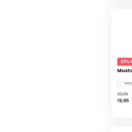
33% 
Musta
Verg
29,95
19,95