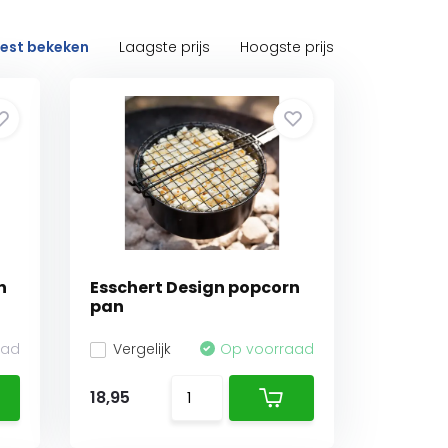
est bekeken
Laagste prijs
Hoogste prijs
n
Esschert Design popcorn
pan
aad
Vergelijk
Op voorraad
18,95