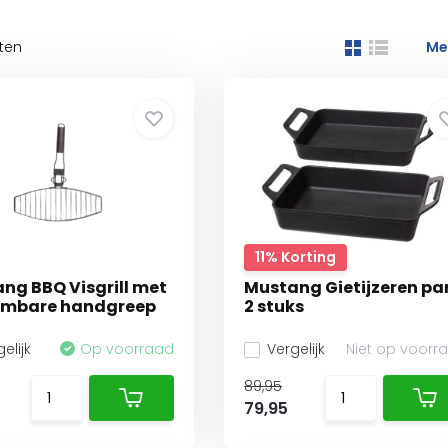
ten
Me
11% Korting
ng BBQ Visgrill met
Mustang Gietijzeren pa
embare handgreep
2 stuks
elijk
Op voorraad
Vergelijk
Niet op voorr
89,95
79,95