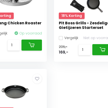
Korting
18% Korting
ng Chicken Roaster
Pit Boss Grills - Zesdelig
Gietijzeren Starterset
elijk
Op voorraad
Vergelijk
Niet op voorr
205,-
169,-