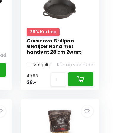
28% Korting
Cuisinova Grillpan
Gietijzer Rond met
handvat 28 cm Zwart
aad
Vergelijk
Niet op voorraad
49,95
36,-