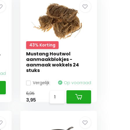
43% Korting
Mustang Houtwol
r
aanmaakblokjes -
aanmaak wokkels 24
stuks
aad
Vergelijk
Op voorraad
6,95
3,95