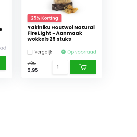
25% Korting
Yakiniku Houtwol Natural
e
Fire Light - Aanmaak
wokkels 25 stuks
aad
Vergelijk
Op voorraad
7,95
5,95