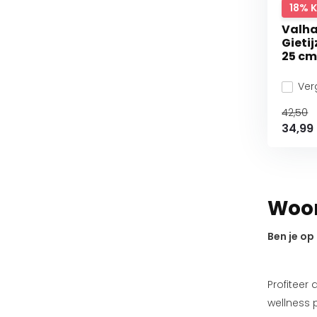
18% 
Valha
Gieti
25 cm
Verg
42,50
34,99
Woon
Ben je op
Profiteer
wellness 