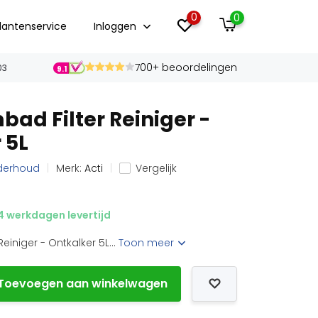
0
0
lantenservice
Inloggen
700+ beoordelingen
03
9.1
bad Filter Reiniger -
 5L
nderhoud
Merk:
Acti
Vergelijk
 werkdagen levertijd
einiger - Ontkalker 5L...
Toon meer
Toevoegen aan winkelwagen