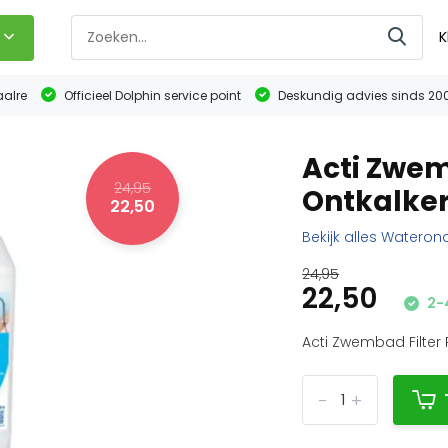
K
aalre
Officieel Dolphin service point
Deskundig advies sinds 20
Acti Zwem
24,95
Ontkalker
22,50
Bekijk alles Watero
24,95
22,50
2-4
Acti Zwembad Filter R
-
+