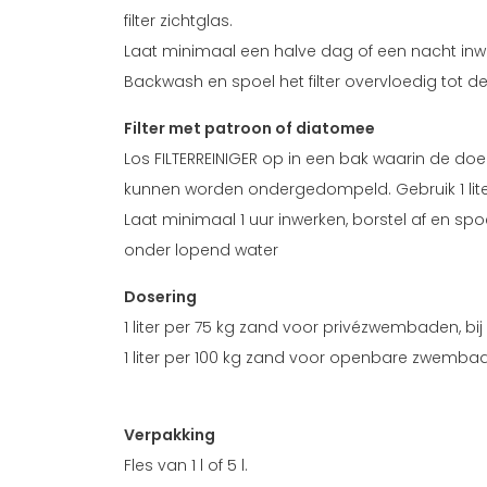
filter zichtglas.
Laat minimaal een halve dag of een nacht inw
Backwash en spoel het filter overvloedig tot de
Filter met patroon of diatomee
Los FILTERREINIGER op in een bak waarin de do
kunnen worden ondergedompeld. Gebruik 1 liter 
Laat minimaal 1 uur inwerken, borstel af en s
onder lopend water
Dosering
1 liter per 75 kg zand voor privézwembaden, bij e
1 liter per 100 kg zand voor openbare zwembaden
Verpakking
Fles van 1 l of 5 l.