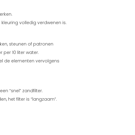
erken.
 kleuring volledig verdwenen is.
eken, steunen of patronen
per 10 liter water.
poel de elementen vervolgens
en “snel” zandfilter.
, het filter is “langzaam”.