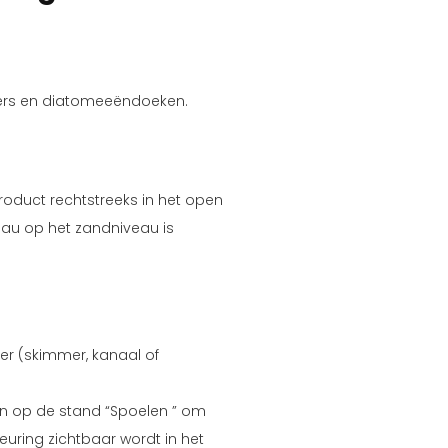
ilters en diatomeeëndoeken.
roduct rechtstreeks in het open
veau op het zandniveau is
er (skimmer, kanaal of
en op de stand “Spoelen ” om
kleuring zichtbaar wordt in het