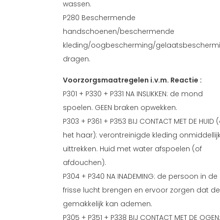
wassen.
P280 Beschermende
handschoenen/beschermende
kleding/oogbescherming/gelaatsbescherm
dragen.
Voorzorgsmaatregelen i.v.m. Reactie :
P301 + P330 + P331 NA INSLIKKEN: de mond
spoelen. GEEN braken opwekken.
P303 + P361 + P353 BIJ CONTACT MET DE HUID (
het haar): verontreinigde kleding onmiddellij
uittrekken. Huid met water afspoelen (of
afdouchen).
P304 + P340 NA INADEMING: de persoon in de
frisse lucht brengen en ervoor zorgen dat d
gemakkelijk kan ademen.
P305 + P351 + P338 BIJ CONTACT MET DE OGEN