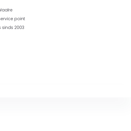
 Waalre
service point
 sinds 2003