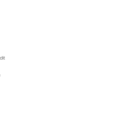
dit
s