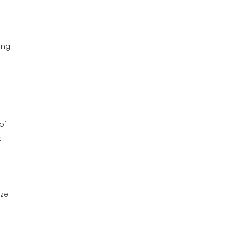
ing
of
k
eze
: