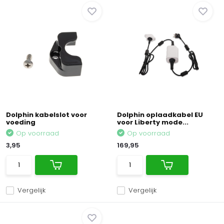
Dolphin kabelslot voor
Dolphin oplaadkabel EU
voeding
voor Liberty mode...
Op voorraad
Op voorraad
3,95
169,95
Vergelijk
Vergelijk