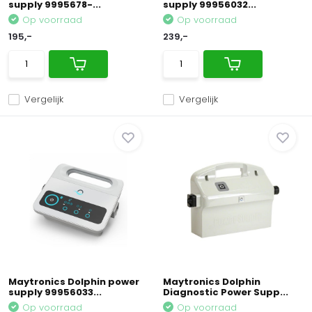
supply 9995678-...
supply 99956032...
Op voorraad
Op voorraad
195,-
239,-
Vergelijk
Vergelijk
Maytronics Dolphin power
Maytronics Dolphin
supply 99956033...
Diagnostic Power Supp...
Op voorraad
Op voorraad