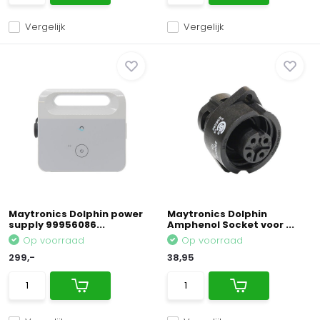
Vergelijk
Vergelijk
Maytronics Dolphin power
Maytronics Dolphin
supply 99956086...
Amphenol Socket voor ...
Op voorraad
Op voorraad
299,-
38,95