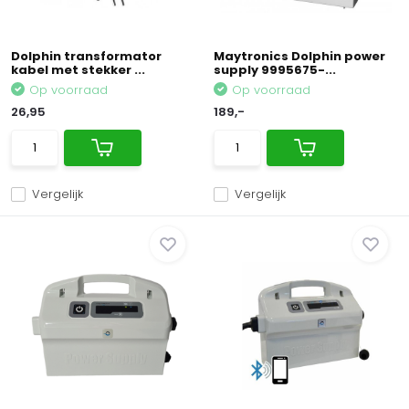
Dolphin transformator
Maytronics Dolphin power
kabel met stekker ...
supply 9995675-...
Op voorraad
Op voorraad
26,95
189,-
Vergelijk
Vergelijk