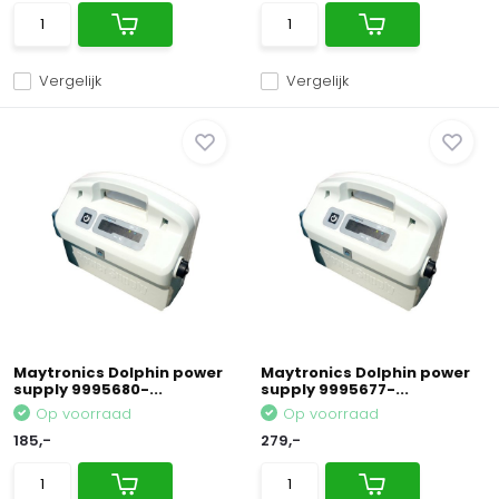
Vergelijk
Vergelijk
Maytronics Dolphin power
Maytronics Dolphin power
supply 9995680-...
supply 9995677-...
Op voorraad
Op voorraad
185,-
279,-