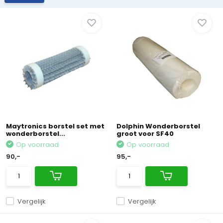
Maytronics borstel set met
Dolphin Wonderborstel
wonderborstel...
groot voor SF40
Op voorraad
Op voorraad
90,-
95,-
Vergelijk
Vergelijk