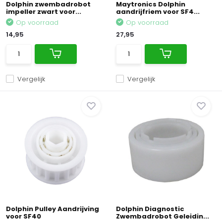
Dolphin zwembadrobot
Maytronics Dolphin
impeller zwart voor...
aandrijfriem voor SF4...
Op voorraad
Op voorraad
14,95
27,95
Vergelijk
Vergelijk
Dolphin Pulley Aandrijving
Dolphin Diagnostic
voor SF40
Zwembadrobot Geleidin...