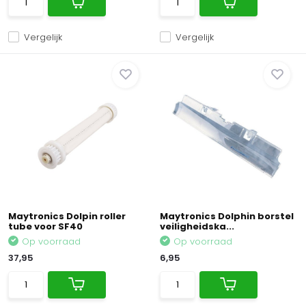
Vergelijk
Vergelijk
Maytronics Dolpin roller
Maytronics Dolphin borstel
tube voor SF40
veiligheidska...
Op voorraad
Op voorraad
37,95
6,95