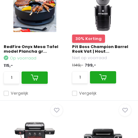
30% Korting
RedFire Onyx Mesa Tafel
Pit Boss Champion Barrel
model Plancha gr...
Rook Vat | Hout...
Niet op voorraad
Op voorraad
1.149,-
799,-
115,-
Vergelijk
Vergelijk