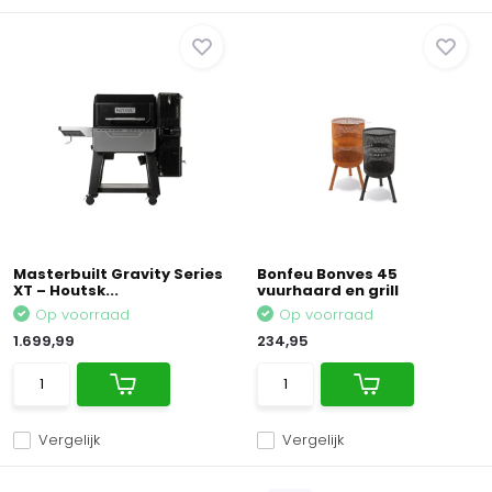
Masterbuilt Gravity Series
Bonfeu Bonves 45
XT – Houtsk...
vuurhaard en grill
Op voorraad
Op voorraad
1.699,99
234,95
Vergelijk
Vergelijk