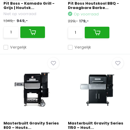
Pit Boss - Kamado Grill -
Pit Boss Houtskool BBQ -
Grijs | Houtsk...
Draagbare Barbe...
Niet op voorraad
Op voorraad
1.349,-
949,-
229,-
179,-
Vergelijk
Vergelijk
Masterbuilt Gravity Series
Masterbuilt Gravity Series
800 – Houts...
1150 – Hout...