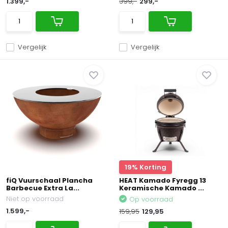
1.399,-
399,-
299,-
Vergelijk
Vergelijk
19% Korting
fiQ Vuurschaal Plancha
HEAT Kamado Fyregg 13
Barbecue Extra La...
Keramische Kamado ...
Niet op voorraad
Op voorraad
1.599,-
159,95
129,95