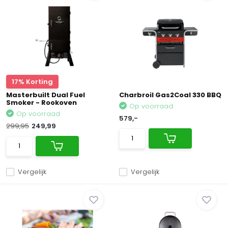
17% Korting
Masterbuilt Dual Fuel
Charbroil Gas2Coal 330 BBQ
Smoker - Rookoven
Op voorraad
Op voorraad
579,-
299,95
249,99
Vergelijk
Vergelijk