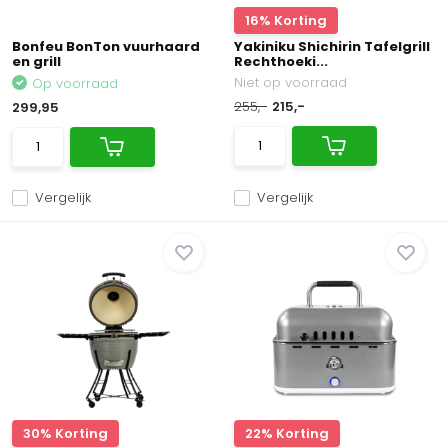
16% Korting
Bonfeu BonTon vuurhaard
Yakiniku Shichirin Tafelgrill
en grill
Rechthoeki...
Niet op voorraad
Op voorraad
255,-
215,-
299,95
Vergelijk
Vergelijk
30% Korting
22% Korting