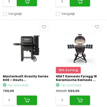
Vergelijk
Vergelijk
15% Korting
Masterbuilt Gravity Series
HEAT Kamado Fyregg 18
600 – Houts...
Keramische Kamado ...
Op voorraad
Op voorraad
799,95
669,95
569,95