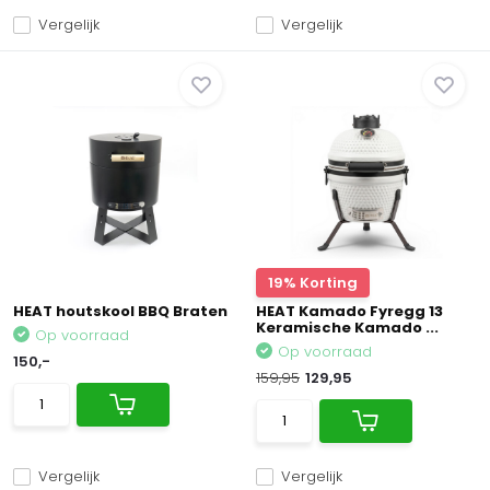
Vergelijk
Vergelijk
19% Korting
HEAT houtskool BBQ Braten
HEAT Kamado Fyregg 13
Keramische Kamado ...
Op voorraad
Op voorraad
150,-
159,95
129,95
Vergelijk
Vergelijk