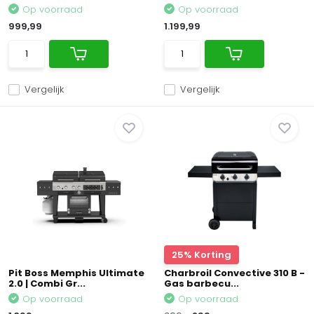
Op voorraad
Op voorraad
999,99
1.199,99
Vergelijk
Vergelijk
25% Korting
Pit Boss Memphis Ultimate
Charbroil Convective 310 B -
2.0 | Combi Gr...
Gas barbecu...
Op voorraad
Op voorraad