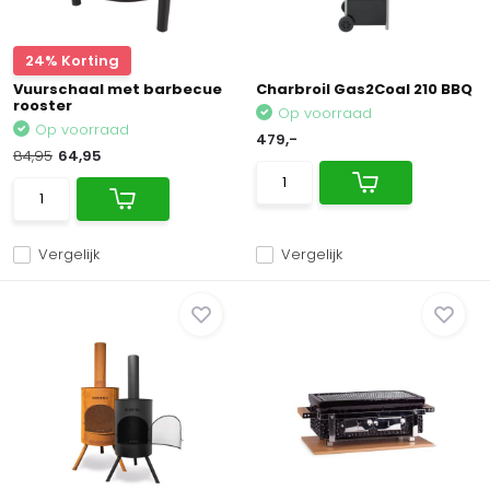
24% Korting
Vuurschaal met barbecue
Charbroil Gas2Coal 210 BBQ
rooster
Op voorraad
Op voorraad
479,-
84,95
64,95
Vergelijk
Vergelijk