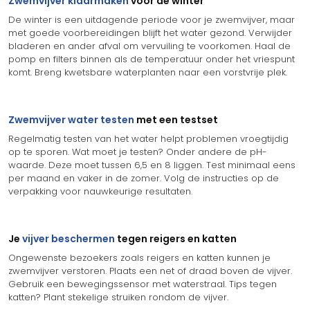
Zwemvijver klaarmaken
voor de winter
De winter is een uitdagende periode voor je zwemvijver, maar
met goede voorbereidingen blijft het water gezond. Verwijder
bladeren en ander afval om vervuiling te voorkomen. Haal de
pomp en filters binnen als de temperatuur onder het vriespunt
komt. Breng kwetsbare waterplanten naar een vorstvrije plek.
Zwemvijver water testen
met een testset
Regelmatig testen van het water helpt problemen vroegtijdig
op te sporen. Wat moet je testen? Onder andere de pH-
waarde. Deze moet tussen 6,5 en 8 liggen. Test minimaal eens
per maand en vaker in de zomer. Volg de instructies op de
verpakking voor nauwkeurige resultaten.
Je
vijver beschermen
tegen reigers en katten
Ongewenste bezoekers zoals reigers en katten kunnen je
zwemvijver verstoren. Plaats een net of draad boven de vijver.
Gebruik een bewegingssensor met waterstraal. Tips tegen
katten? Plant stekelige struiken rondom de vijver.