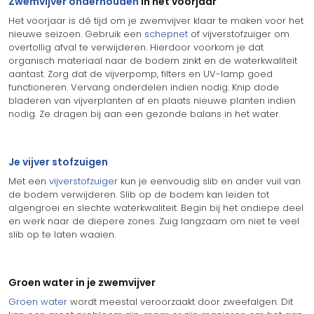
Zwemvijver onderhouden
in het voorjaar
Het voorjaar is dé tijd om je zwemvijver klaar te maken voor het
nieuwe seizoen. Gebruik een
schepnet
of vijverstofzuiger om
overtollig afval te verwijderen. Hierdoor voorkom je dat
organisch materiaal naar de bodem zinkt en de waterkwaliteit
aantast. Zorg dat de vijverpomp, filters en UV-lamp goed
functioneren. Vervang onderdelen indien nodig. Knip dode
bladeren van vijverplanten af en plaats nieuwe planten indien
nodig. Ze dragen bij aan een gezonde balans in het water.
Je vijver stofzuigen
Met een
vijverstofzuiger
kun je eenvoudig slib en ander vuil van
de bodem verwijderen. Slib op de bodem kan leiden tot
algengroei en slechte waterkwaliteit. Begin bij het ondiepe deel
en werk naar de diepere zones. Zuig langzaam om niet te veel
slib op te laten waaien.
Groen water in je zwemvijver
Groen water
wordt meestal veroorzaakt door zweefalgen. Dit