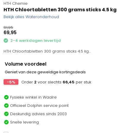
HTH Chemie
HTH Chloortabletten 300 grams sticks 4.5 kg
Bekijk alles Wateronderhoud
81,95
69,95
2-4 werkdagen levertijd
HTH Chloortabletten 300 grams sticks 4.5 kg...
Volume voordeel
Geniet van deze geweldige kortingsdeals
-5%
Order
2
voor slechts
66,45
per stuk
Fysieke winkel in Waalre
Officieel Dolphin service point
Deskundig advies sinds 2003
Snelle levering