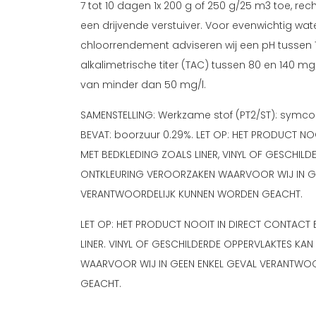
7 tot 10 dagen 1x 200 g of 250 g/25 m3 toe, rec
een drijvende verstuiver. Voor evenwichtig wa
chloorrendement adviseren wij een pH tussen 7,
alkalimetrische titer (TAC) tussen 80 en 140 mg
van minder dan 50 mg/l.
SAMENSTELLING: Werkzame stof (PT2/ST): symco
BEVAT: boorzuur 0.29%. LET OP: HET PRODUCT N
MET BEDKLEDING ZOALS LINER, VINYL OF GESCHILD
ONTKLEURING VEROORZAKEN WAARVOOR WIJ IN GE
VERANTWOORDELIJK KUNNEN WORDEN GEACHT.
LET OP: HET PRODUCT NOOIT IN DIRECT CONTACT
LINER. VINYL OF GESCHILDERDE OPPERVLAKTES KA
WAARVOOR WIJ IN GEEN ENKEL GEVAL VERANTWO
GEACHT.