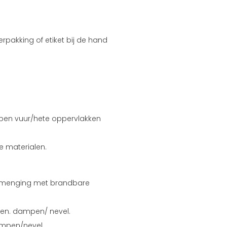
rpakking of etiket bij de hand
pen vuur/hete oppervlakken
e materialen.
ermenging met brandbare
men. dampen/ nevel.
ampen/nevel.