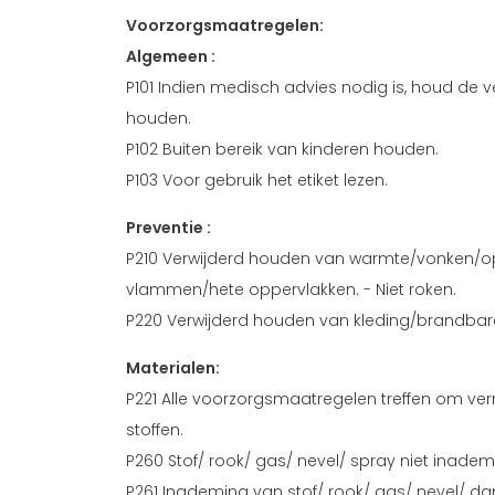
Voorzorgsmaatregelen:
Algemeen :
P101 Indien medisch advies nodig is, houd de ve
houden.
P102 Buiten bereik van kinderen houden.
P103 Voor gebruik het etiket lezen.
Preventie :
P210 Verwijderd houden van warmte/vonken/o
vlammen/hete oppervlakken. - Niet roken.
P220 Verwijderd houden van kleding/brandbar
Materialen:
P221 Alle voorzorgsmaatregelen treffen om v
stoffen.
P260 Stof/ rook/ gas/ nevel/ spray niet inade
P261 Inademing van stof/ rook/ gas/ nevel/ d