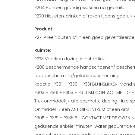
P264 Handen grondig wassen na gebruik.
P270 Niet eten, drinken of roken tijdens gebruik
Product:
P271 Alleen buiten of in een goed geventileerde
Ruimte:
P273 Voorkom lozing in het milieu.
P280 Beschermende handschoenen/ bescher
oogbescherming/gelaatsbescherming.
Reactie : P301 + P330 + P331 BIJ INSLIKKEN: Mond
P303 + P361 + P353 + P310 BIJ CONTACT MET DE HU
Trek onmiddellijk alle besmette kleding. Huid
Onmiddellijk een ANTIGIFCENTRUM of een arts.
P305 + P351 + P338 BIJ CONTACT MET DE OGEN: 
gedurende enkele minuten. water gedurende en
contactlenzen lenzen, indien aanwezig en gem