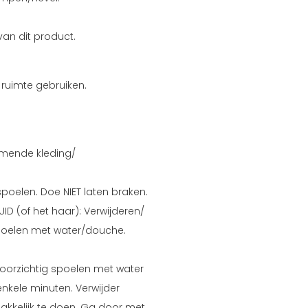
 van dit product.
 ruimte gebruiken.
mende kleding/
 spoelen. Doe NIET laten braken.
ID (of het haar): Verwijderen/
 spoelen met water/douche.
voorzichtig spoelen met water
kele minuten. Verwijder
akkelijk te doen. Ga door met