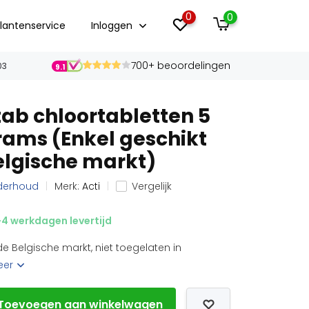
0
0
lantenservice
Inloggen
700+ beoordelingen
03
9.1
tab chloortabletten 5
rams (Enkel geschikt
elgische markt)
nderhoud
Merk:
Acti
Vergelijk
4 werkdagen levertijd
de Belgische markt, niet toegelaten in
eer
Toevoegen aan winkelwagen