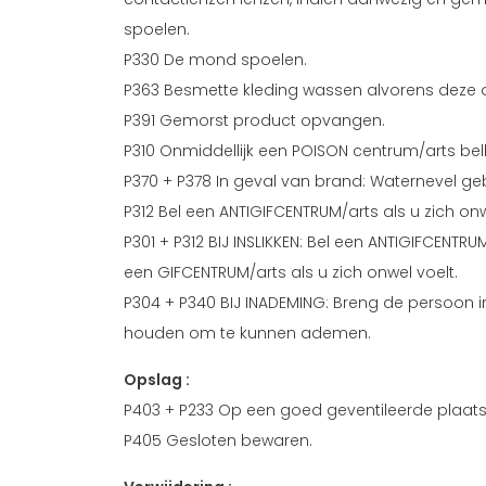
spoelen.
P330 De mond spoelen.
P363 Besmette kleding wassen alvorens deze 
P391 Gemorst product opvangen.
P310 Onmiddellijk een POISON centrum/arts bel
P370 + P378 In geval van brand: Waternevel ge
P312 Bel een ANTIGIFCENTRUM/arts als u zich onw
P301 + P312 BIJ INSLIKKEN: Bel een ANTIGIFCENTRUM
een GIFCENTRUM/arts als u zich onwel voelt.
P304 + P340 BIJ INADEMING: Breng de persoon in
houden om te kunnen ademen.
Opslag :
P403 + P233 Op een goed geventileerde plaat
P405 Gesloten bewaren.