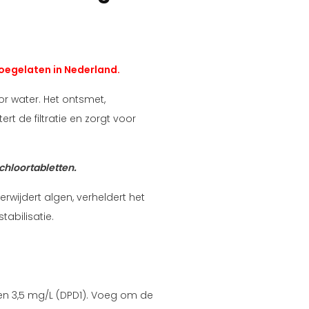
toegelaten in Nederland.
or water. Het ontsmet,
rt de filtratie en zorgt voor
chloortabletten.
erwijdert algen, verheldert het
stabilisatie.
L en 3,5 mg/L (DPD1). Voeg om de