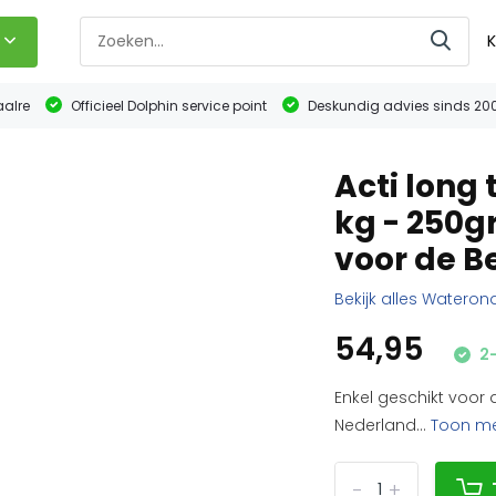
K
aalre
Officieel Dolphin service point
Deskundig advies sinds 20
Acti long 
kg - 250g
voor de B
Bekijk alles Watero
54,95
2-
Enkel geschikt voor 
Nederland...
Toon m
-
+