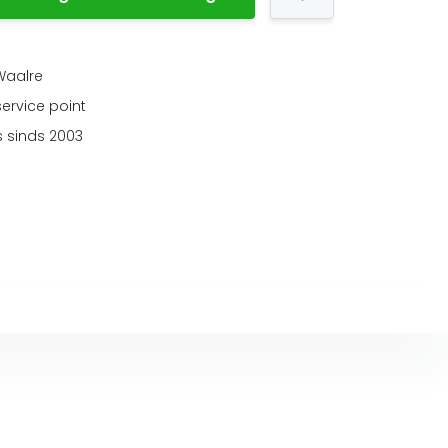
 Waalre
service point
 sinds 2003