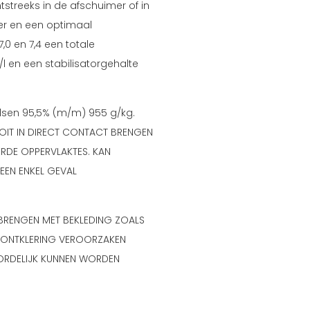
htstreeks in de afschuimer of in
ter en een optimaal
0 en 7,4 een totale
/l en een stabilisatorgehalte
lsen 95,5% (m/m) 955 g/kg.
OOIT IN DIRECT CONTACT BRENGEN
ERDE OPPERVLAKTES. KAN
EN ENKEL GEVAL
 BRENGEN MET BEKLEDING ZOALS
N ONTKLERING VEROORZAKEN
ORDELIJK KUNNEN WORDEN