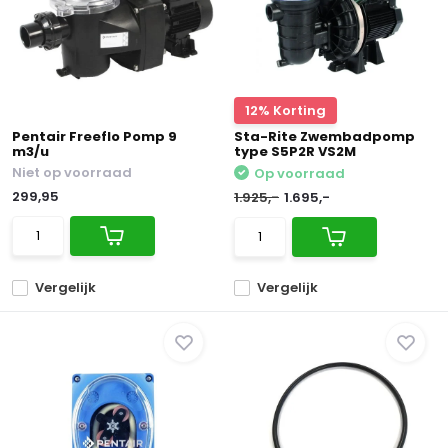
12% Korting
Pentair Freeflo Pomp 9
Sta-Rite Zwembadpomp
m3/u
type S5P2R VS2M
Niet op voorraad
Op voorraad
299,95
1.925,-
1.695,-
Vergelijk
Vergelijk