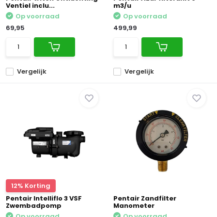
Ventiel inclu...
m3/u
Op voorraad
Op voorraad
69,95
499,99
Vergelijk
Vergelijk
12% Korting
Pentair Intelliflo 3 VSF
Pentair Zandfilter
Zwembadpomp
Manometer
Op voorraad
Op voorraad