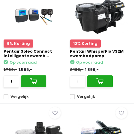
9% Korting
12% Korting
Pentair Soleo Connect
Pentair WhisperFlo VS2M
intelligente zwemb...
zwembadpomp
Op voorraad
Op voorraad
1.760,-
1.595,-
2.165,-
1.899,-
Vergelijk
Vergelijk