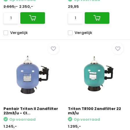
2.665,-
2.350,-
29,95
Vergelijk
Vergelijk
Pentair Triton II Zandfilter
Triton TR100 Zandfilter 22
22m3/u - Cl...
m3/u
Op voorraad
Op voorraad
1.245,-
1.295,-