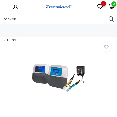
0
0
Home