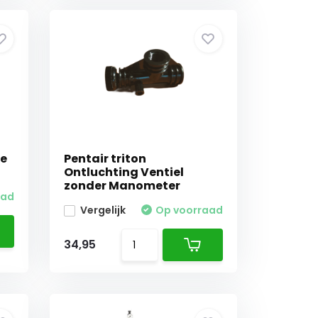
le
Pentair triton
Ontluchting Ventiel
zonder Manometer
aad
Vergelijk
Op voorraad
34,95