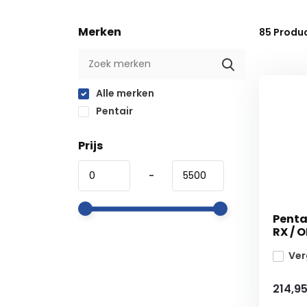
Merken
85
Produ
Alle merken
Pentair
Prijs
-
Pentai
RX / O
Ver
214,9