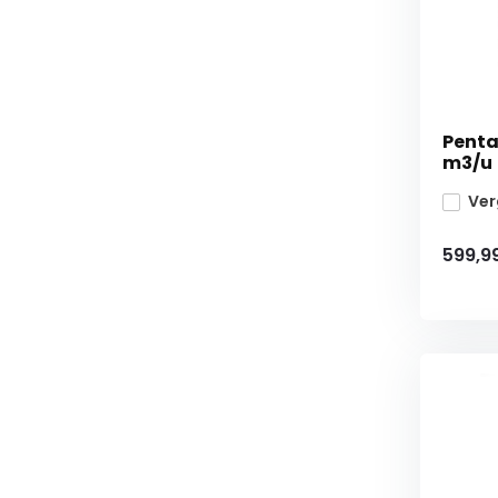
Pentai
m3/u
Ver
599,9