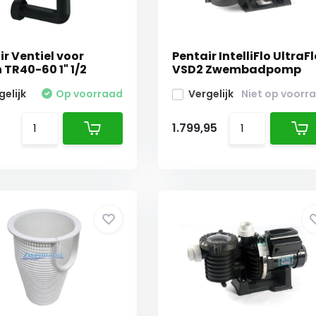
ir Ventiel voor
Pentair IntelliFlo UltraF
 TR40-60 1" 1/2
VSD2 Zwembadpomp
gelijk
Op voorraad
Vergelijk
Niet op voorr
1.799,95