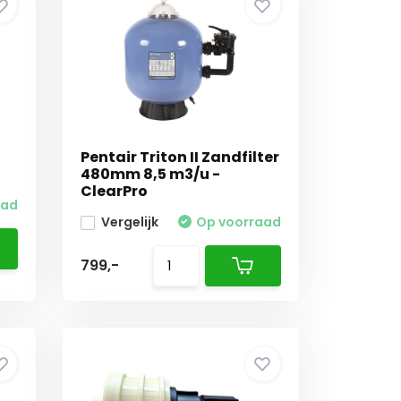
Pentair Triton II Zandfilter
480mm 8,5 m3/u -
ClearPro
aad
Vergelijk
Op voorraad
799,-