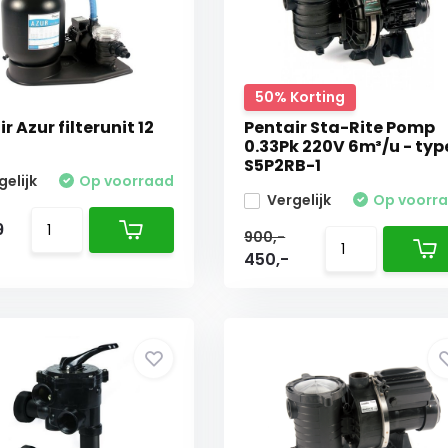
50% Korting
r Azur filterunit 12
Pentair Sta-Rite Pomp
0.33Pk 220V 6m³/u - typ
S5P2RB-1
gelijk
Op voorraad
Vergelijk
Op voorr
9
900,-
450,-