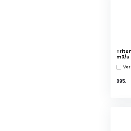
Trito
m3/u
Ver
895,-