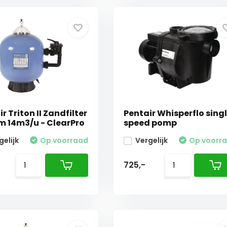
r Triton II Zandfilter
Pentair Whisperflo sing
 14m3/u - ClearPro
speed pomp
gelijk
Op voorraad
Vergelijk
Op voorr
725,-