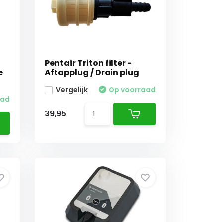
Pentair Triton filter -
e
Aftapplug / Drain plug
Vergelijk
Op voorraad
aad
39,95