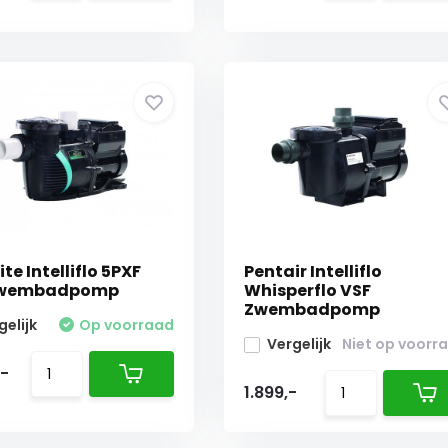
te Intelliflo 5PXF
Pentair Intelliflo
zwembadpomp
Whisperflo VSF
Zwembadpomp
gelijk
Op voorraad
Vergelijk
Niet op voorr
,-
1.899,-