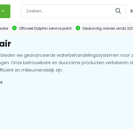
K
aalre
Officieel Dolphin service point
Deskundig advies sinds 20
air
ir bieden we geavanceerde waterbehandelingssystemen voor z
gen. Onze betrouwbare en duurzame producten verbeteren de
ficiënt en milieuvriendelijk zijn.
er