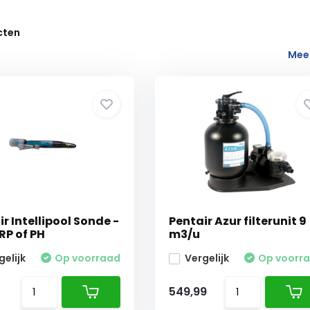
cten
Mee
r Intellipool Sonde -
Pentair Azur filterunit 9
RP of PH
m3/u
gelijk
Op voorraad
Vergelijk
Op voorr
5
549,99