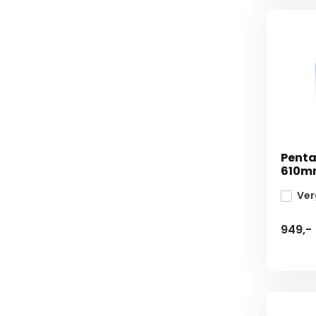
Pentai
610mm
Ver
949,-