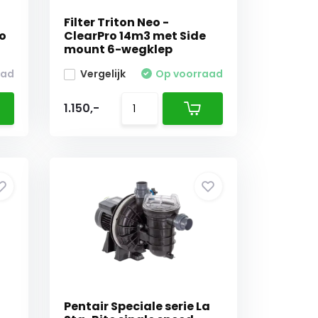
Filter Triton Neo -
o
ClearPro 14m3 met Side
mount 6-wegklep
aad
Vergelijk
Op voorraad
1.150,-
Pentair Speciale serie La