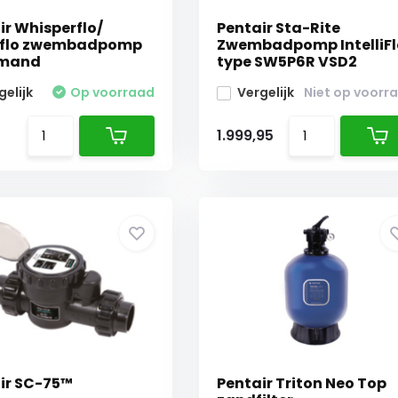
ir Whisperflo/
Pentair Sta-Rite
liflo zwembadpomp
Zwembadpomp IntelliFl
rmand
type SW5P6R VSD2
gelijk
Op voorraad
Vergelijk
Niet op voorr
1.999,95
ir SC-75™
Pentair Triton Neo Top