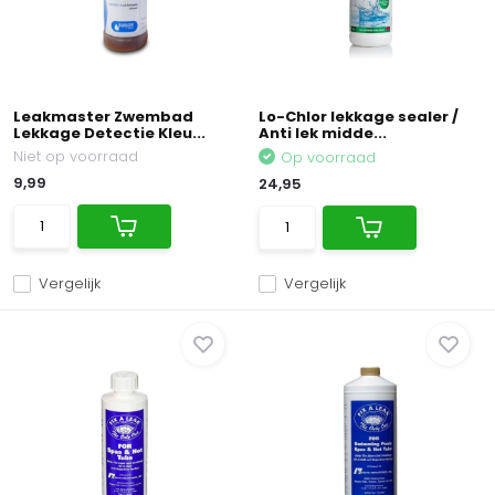
Leakmaster Zwembad
Lo-Chlor lekkage sealer /
Lekkage Detectie Kleu...
Anti lek midde...
Niet op voorraad
Op voorraad
9,99
24,95
Vergelijk
Vergelijk