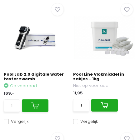
Pool Lab 2.0 digitale water
Pool Line Vlokmiddel in
tester zwemb...
zakjes - 1kg
Niet op voorraad
Op voorraad
11,95
169,-
Vergelijk
Vergelijk