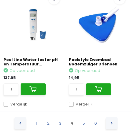
Pool Line Water tester pH
Poolstyle Zwembad
en Temperatuur...
Bodemzuiger Driehoek
Op voorraad
Op voorraad
137,95
14,95
Vergelijk
Vergelijk
1
2
3
4
5
6