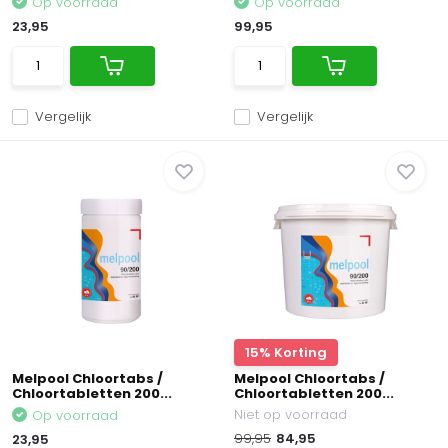
Op voorraad
Op voorraad
23,95
99,95
Vergelijk
Vergelijk
15% Korting
Melpool Chloortabs /
Melpool Chloortabs /
Chloortabletten 200...
Chloortabletten 200...
Niet op voorraad
Op voorraad
99,95
84,95
23,95