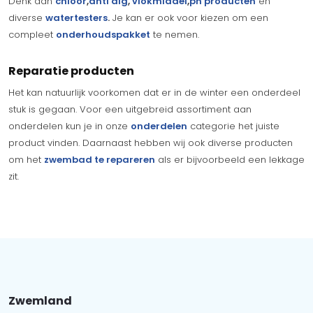
Denk aan
chloor
,
anti alg
,
vlokmiddel
,
ph producten
en
diverse
watertesters
.
Je kan er ook voor kiezen om een
compleet
onderhoudspakket
te nemen.
Reparatie producten
Het kan natuurlijk voorkomen dat er in de winter een onderdeel
stuk is gegaan. Voor een uitgebreid assortiment aan
onderdelen kun je in onze
onderdelen
categorie het juiste
product vinden. Daarnaast hebben wij ook diverse producten
om het
zwembad te repareren
als er bijvoorbeeld een lekkage
zit.
Zwemland