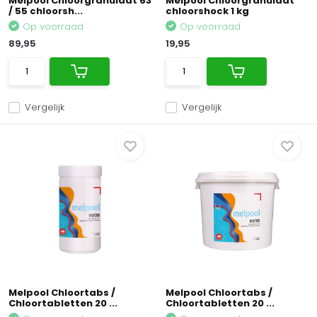
Melpool Chloorgranulaat 63
Melpool Chloorgranulaat
/ 55 chloorsh...
chloorshock 1 kg
Op voorraad
Op voorraad
89,95
19,95
Vergelijk
Vergelijk
Melpool Chloortabs /
Melpool Chloortabs /
Chloortabletten 20 ...
Chloortabletten 20 ...