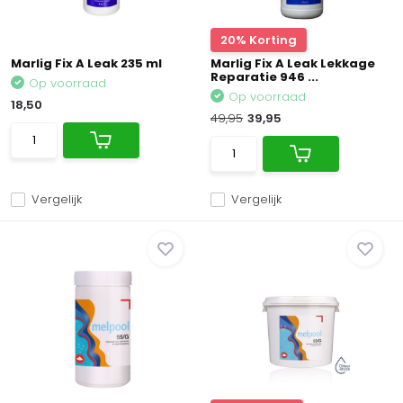
20% Korting
Marlig Fix A Leak 235 ml
Marlig Fix A Leak Lekkage
Reparatie 946 ...
Op voorraad
Op voorraad
18,50
49,95
39,95
Vergelijk
Vergelijk