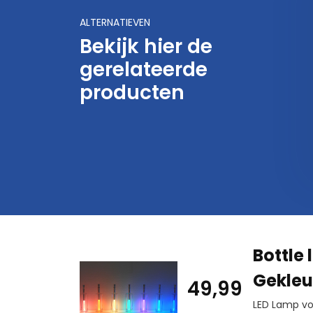
12,50
17,95
14,95
ALTERNATIEVEN
Bekijk hier de
gerelateerde
producten
Bottle 
Gekleu
49,99
LED Lamp voo