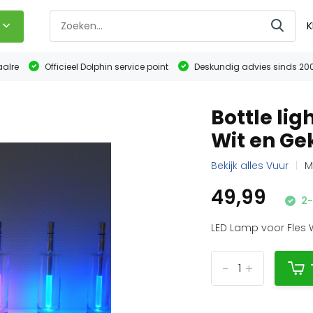
K
aalre
Officieel Dolphin service point
Deskundig advies sinds 20
Bottle lig
Wit en Ge
Bekijk alles Vuur
M
49,99
2-
LED Lamp voor Fles W
-
+