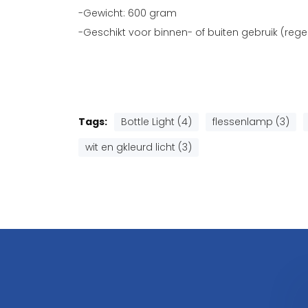
-Gewicht: 600 gram
-Geschikt voor binnen- of buiten gebruik (reg
Tags:
Bottle Light (4)
flessenlamp (3)
wit en gkleurd licht (3)
iol Crystal waterglas
Racketset
50 ml set van 2 stuks