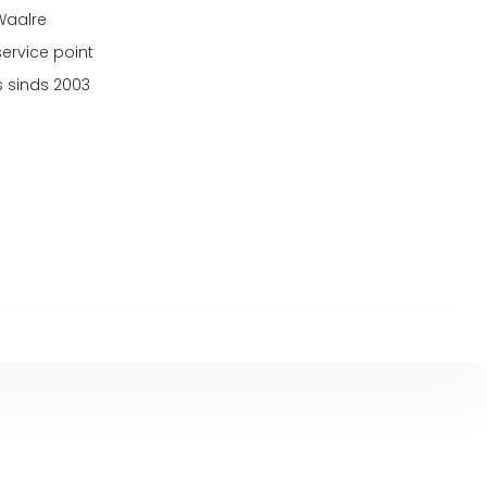
 Waalre
service point
 sinds 2003