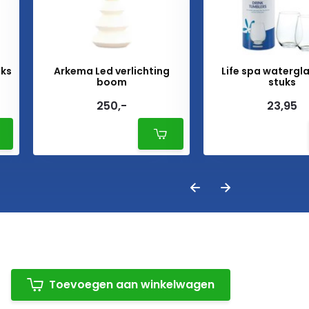
uks
Arkema Led verlichting
Life spa watergla
boom
stuks
250,-
23,95
Toevoegen aan winkelwagen