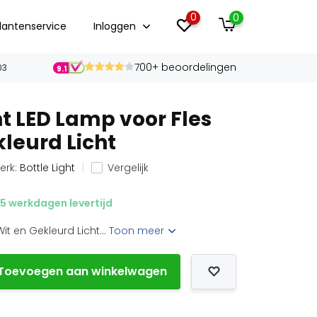
0
0
lantenservice
Inloggen
700+ beoordelingen
03
9.1
ht LED Lamp voor Fles
kleurd Licht
erk:
Bottle Light
Vergelijk
5 werkdagen levertijd
it en Gekleurd Licht...
Toon meer
Toevoegen aan winkelwagen