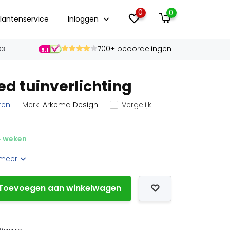
0
0
lantenservice
Inloggen
700+ beoordelingen
03
9.1
d tuinverlichting
ren
Merk:
Arkema Design
Vergelijk
 weken
 meer
Toevoegen aan winkelwagen