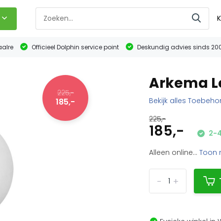
K
aalre
Officieel Dolphin service point
Deskundig advies sinds 20
Arkema Le
225,-
Bekijk alles Toebeho
185,-
225,-
185,-
2-4
Alleen online...
Toon
-
+