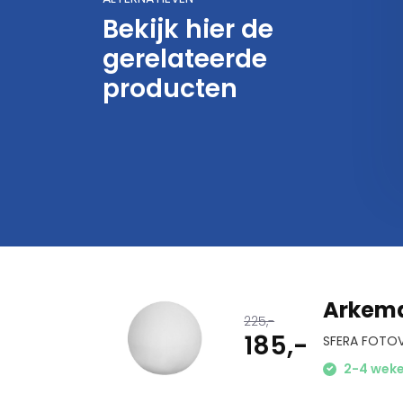
Bekijk hier de
gerelateerde
kema Iris Comfort Led
Arkema Pisolo kapstok
kubus
producten
245,-
385,-
Arkema
225,-
185,-
SFERA FOTO
2-4 wek