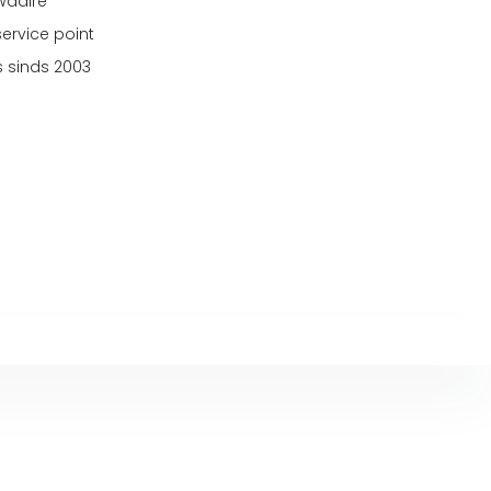
 Waalre
service point
 sinds 2003