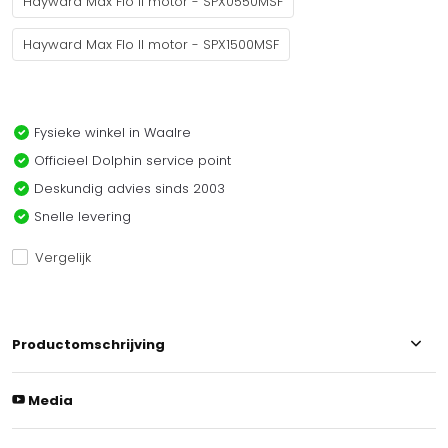
Hayward Max Flo II motor - SPX0550MSF
Hayward Max Flo II motor - SPX1500MSF
Fysieke winkel in Waalre
Officieel Dolphin service point
Deskundig advies sinds 2003
Snelle levering
Vergelijk
Productomschrijving
Media