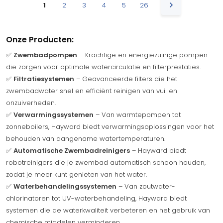
1
2
3
4
5
26
Onze Producten:
✅
Zwembadpompen
– Krachtige en energiezuinige pompen
die zorgen voor optimale watercirculatie en filterprestaties.
✅
Filtratiesystemen
– Geavanceerde filters die het
zwembadwater snel en efficiënt reinigen van vuil en
onzuiverheden.
✅
Verwarmingssystemen
– Van warmtepompen tot
zonneboilers, Hayward biedt verwarmingsoplossingen voor het
behouden van aangename watertemperaturen.
✅
Automatische Zwembadreinigers
– Hayward biedt
robotreinigers die je zwembad automatisch schoon houden,
zodat je meer kunt genieten van het water.
✅
Waterbehandelingssystemen
– Van zoutwater-
chlorinatoren tot UV-waterbehandeling, Hayward biedt
systemen die de waterkwaliteit verbeteren en het gebruik van
chemische middelen verminderen.