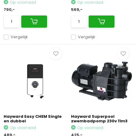
Op voorraad
Op voorraad
790,-
569,-
Vergelijk
Vergelijk
Hayward Easy CHEM Single
Hayward Superpool
en dubbel
zwembadpomp 230v 11m3
Op voorraad
Op voorraad
489,-
425,-