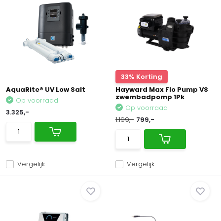
33% Korting
AquaRite® UV Low Salt
Hayward Max Flo Pump VS
zwembadpomp 1Pk
Op voorraad
Op voorraad
3.325,-
1.199,-
799,-
Vergelijk
Vergelijk