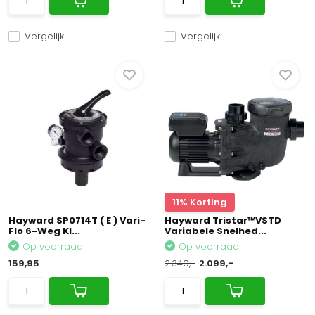
Vergelijk
Vergelijk
11% Korting
Hayward SP0714T ( E ) Vari-
Hayward Tristar™VSTD
Flo 6-Weg Kl...
Variabele Snelhed...
Op voorraad
Op voorraad
159,95
2.349,-
2.099,-