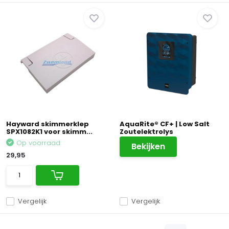
Hayward skimmerklep
AquaRite® CF+ | Low Salt
SPX1082K1 voor skimm...
Zoutelektrolys
Op voorraad
Bekijken
29,95
Vergelijk
Vergelijk