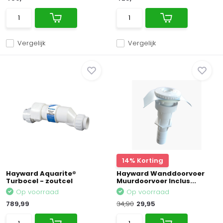
Vergelijk
Vergelijk
14% Korting
Hayward Aquarite®
Hayward Wanddoorvoer
Turbocel - zoutcel
Muurdoorvoer Inclus...
Op voorraad
Op voorraad
789,99
34,90
29,95