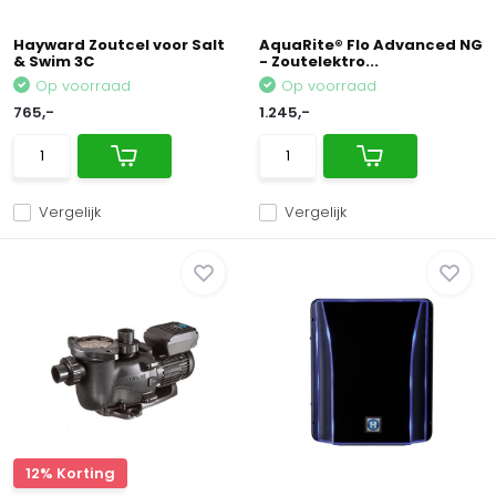
Hayward Zoutcel voor Salt
AquaRite® Flo Advanced NG
& Swim 3C
- Zoutelektro...
Op voorraad
Op voorraad
765,-
1.245,-
Vergelijk
Vergelijk
12% Korting