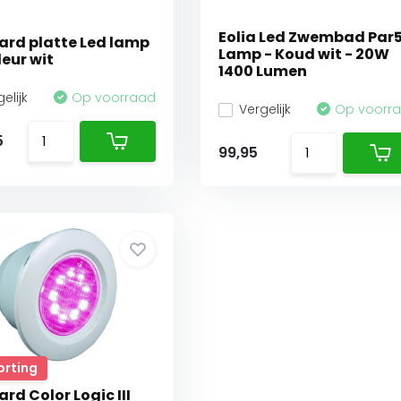
Eolia Led Zwembad Par
rd platte Led lamp
Lamp - Koud wit - 20W
leur wit
1400 Lumen
elijk
Op voorraad
Vergelijk
Op voorr
5
99,95
orting
rd Color Logic III