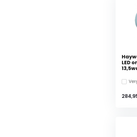
Haywa
LED 
13,5wa
Verg
284,9