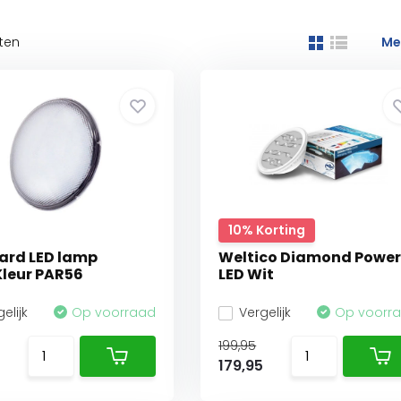
ten
Me
10% Korting
ard LED lamp
Weltico Diamond Powe
leur PAR56
LED Wit
elijk
Op voorraad
Vergelijk
Op voorr
199,95
5
179,95