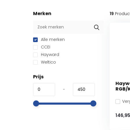
Merken
19
Produc
Alle merken
CCEI
Hayward
Weltico
Prijs
Hayw
RGB/K
-
Verg
146,9