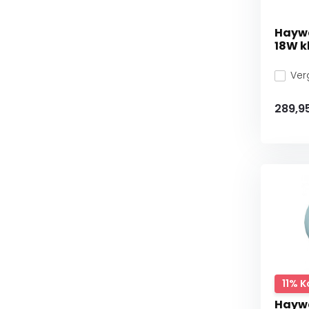
Haywa
18W k
Verg
289,9
11% K
Haywa