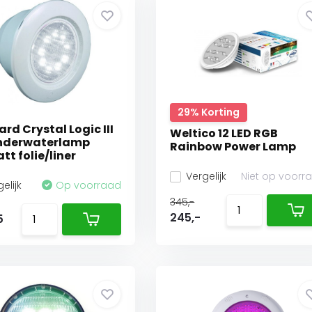
29% Korting
rd Crystal Logic III
Weltico 12 LED RGB
onderwaterlamp
Rainbow Power Lamp
tt folie/liner
Vergelijk
Niet op voorr
elijk
Op voorraad
345,-
245,-
5