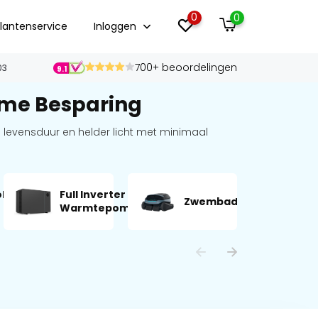
0
0
lantenservice
Inloggen
700+ beoordelingen
03
9.1
ame Besparing
 levensduur en helder licht met minimaal
olyse
Full Inverter
L
Zwembadrobots
Warmtepompen
v