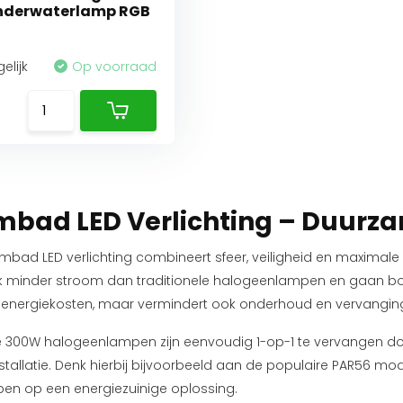
nderwaterlamp RGB
n
elijk
Op voorraad
5
bad LED Verlichting – Duurz
bad LED verlichting combineert sfeer, veiligheid en maximale
jk minder stroom dan traditionele halogeenlampen en gaan bov
 energiekosten, maar vermindert ook onderhoud en vervangin
 300W halogeenlampen zijn eenvoudig 1-op-1 te vervangen d
stallatie. Denk hierbij bijvoorbeeld aan de populaire PAR56 mod
en op een energiezuinige oplossing.