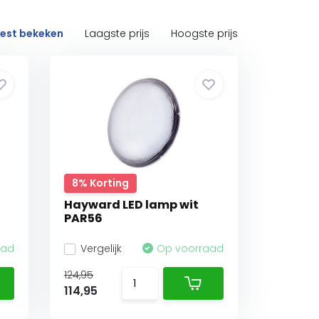
est bekeken
Laagste prijs
Hoogste prijs
8% Korting
r
Hayward LED lamp wit
PAR56
aad
Vergelijk
Op voorraad
124,95
114,95