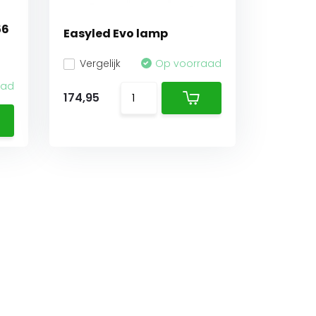
56
Easyled Evo lamp
Vergelijk
Op voorraad
aad
174,95