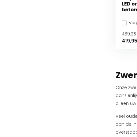
LED o
beto
Verg
469,95
419,9
Zwem
Onze zwem
aanzienli
alleen uw
Veel oude
aan de in
overstapp