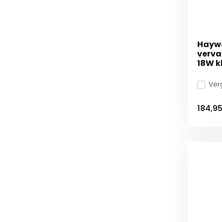
Haywa
verva
18W k
Verg
184,9