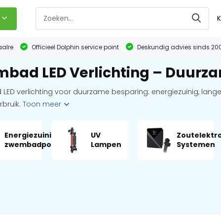
K
aalre
Officieel Dolphin service point
Deskundig advies sinds 20
bad LED Verlichting – Duurz
ED verlichting voor duurzame besparing: energiezuinig, lange
bruik.
Toon meer
Energiezuinige
UV
Zoutelektr
zwembadpompen
Lampen
Systemen