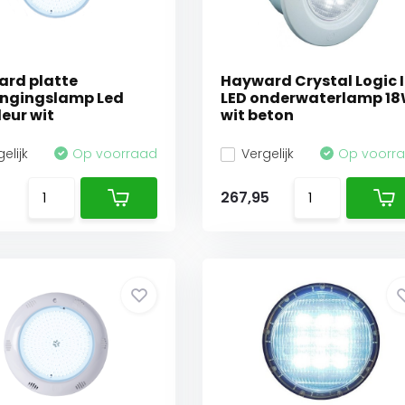
rd platte
Hayward Crystal Logic I
ngingslamp Led
LED onderwaterlamp 1
leur wit
wit beton
elijk
Op voorraad
Vergelijk
Op voorr
5
267,95