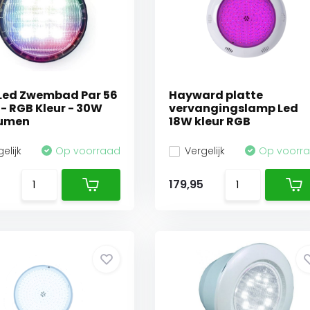
 Led Zwembad Par 56
Hayward platte
- RGB Kleur - 30W
vervangingslamp Led
Lumen
18W kleur RGB
elijk
Op voorraad
Vergelijk
Op voorr
179,95