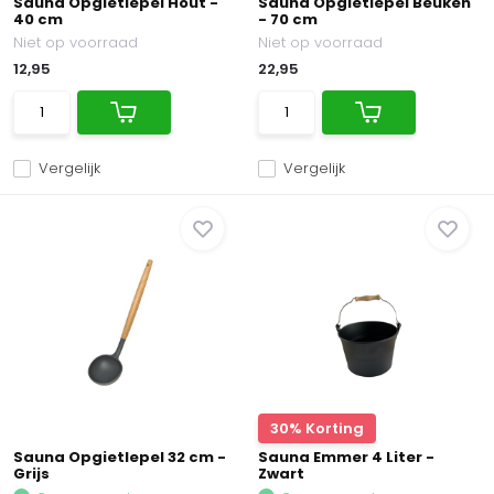
Sauna Opgietlepel Hout -
Sauna Opgietlepel Beuken
40 cm
- 70 cm
Niet op voorraad
Niet op voorraad
12,95
22,95
Vergelijk
Vergelijk
30% Korting
Sauna Opgietlepel 32 cm -
Sauna Emmer 4 Liter -
Grijs
Zwart