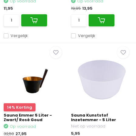
Op voorraad
Op voorraad
11,95
19,95
13,95
Vergelijk
Vergelijk
14% Korting
Sauna Emmer 5 Liter -
Sauna Kunststof
Zwart/ Rosé Goud
Inzetemmer - 5 Liter
Niet op voorraad
Op voorraad
5,95
32,50
27,95