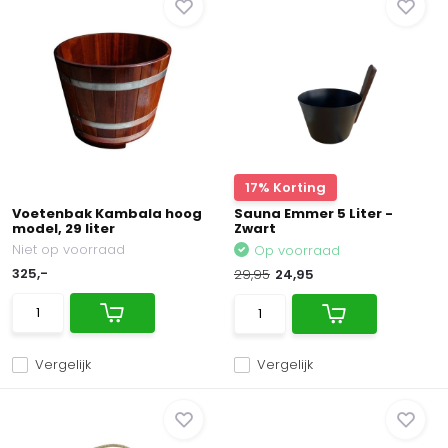
17% Korting
Voetenbak Kambala hoog
Sauna Emmer 5 Liter -
model, 29 liter
Zwart
Niet op voorraad
Op voorraad
325,-
29,95
24,95
Vergelijk
Vergelijk