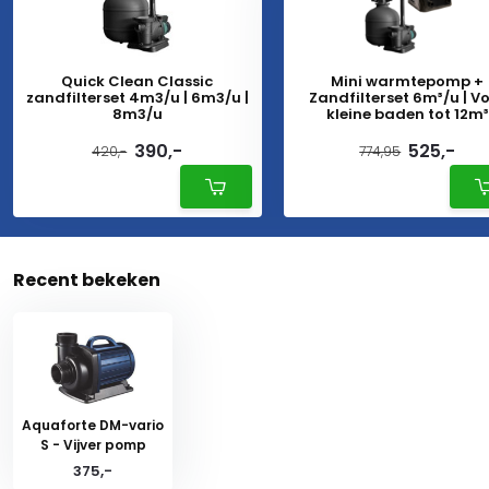
Quick Clean Classic
Mini warmtepomp +
zandfilterset 4m3/u | 6m3/u |
Zandfilterset 6m³/u | V
8m3/u
kleine baden tot 12m³
390,-
525,-
420,-
774,95
Recent bekeken
Aquaforte DM-vario
S - Vijver pomp
375,-