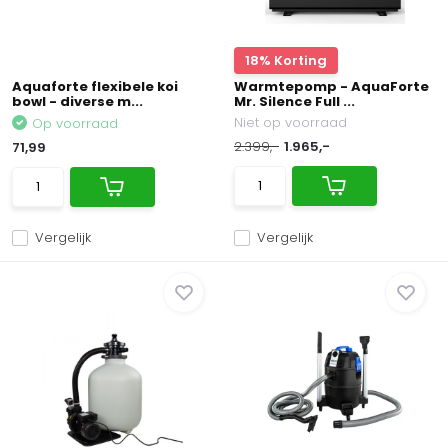
18% Korting
Aquaforte flexibele koi
Warmtepomp - AquaForte
bowl - diverse m...
Mr. Silence Full ...
Niet op voorraad
Op voorraad
2.399,-
1.965,-
71,99
Vergelijk
Vergelijk