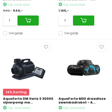
Op voorraad
Op voorraad
649,-
549,-
1.165,-
Vergelijk
Vergelijk
14% Korting
Aquaforte DM Vario S 30000
AquaForte M30 draadloze
vijverpomp me...
zwembadrobot - A...
Op voorraad
Op voorraad