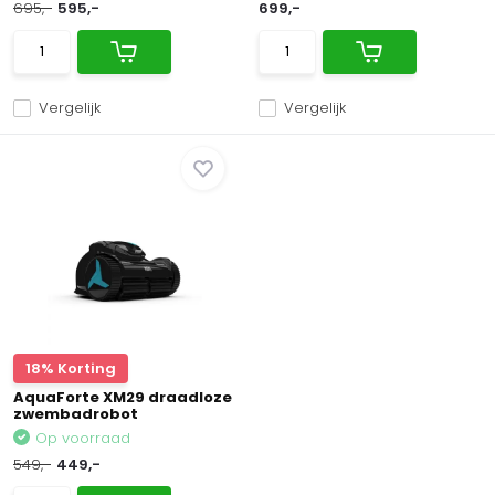
695,-
595,-
699,-
Vergelijk
Vergelijk
18% Korting
AquaForte XM29 draadloze
zwembadrobot
Op voorraad
549,-
449,-