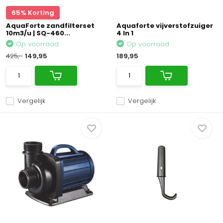
65% Korting
AquaForte zandfilterset
Aquaforte vijverstofzuiger
10m3/u | SQ-460...
4 In 1
Op voorraad
Op voorraad
425,-
149,95
189,95
Vergelijk
Vergelijk