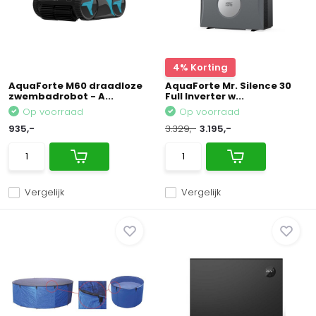
4% Korting
AquaForte M60 draadloze
AquaForte Mr. Silence 30
zwembadrobot - A...
Full Inverter w...
Op voorraad
Op voorraad
935,-
3.329,-
3.195,-
Vergelijk
Vergelijk