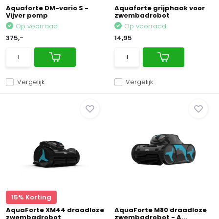
Aquaforte DM-vario S -
Aquaforte grijphaak voor
Vijver pomp
zwembadrobot
Op voorraad
Op voorraad
375,-
14,95
Vergelijk
Vergelijk
15% Korting
AquaForte XM44 draadloze
AquaForte M80 draadloze
zwembadrobot
zwembadrobot - A...