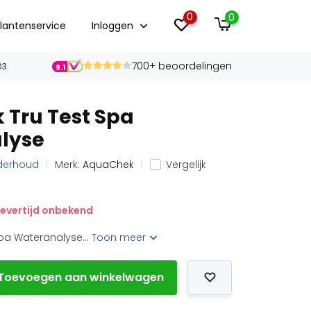
0
0
lantenservice
Inloggen
700+ beoordelingen
03
9.1
Tru Test Spa
lyse
nderhoud
Merk:
AquaChek
Vergelijk
evertijd onbekend
pa Wateranalyse...
Toon meer
Toevoegen aan winkelwagen