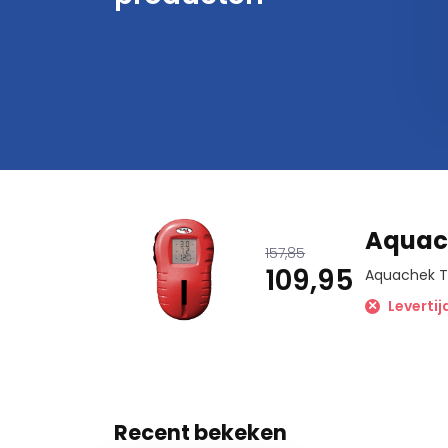
14,95
17,95
Aquach
157,85
109,95
Aquachek T
Leverti
Recent bekeken