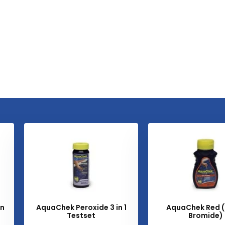
en
AquaChek Peroxide 3 in 1
AquaChek Red (
Testset
Bromide)