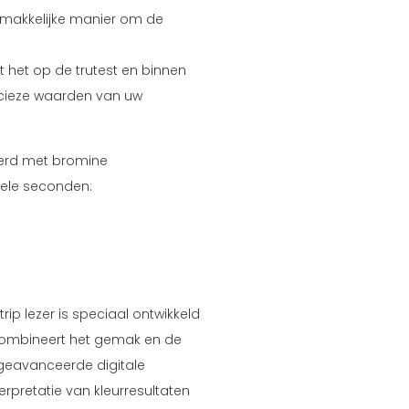
gemakkelijke manier om de
t het op de trutest en binnen
cieze waarden van uw
teerd met bromine
kele seconden:
ip lezer is speciaal ontwikkeld
combineert het gemak en de
geavanceerde digitale
terpretatie van kleurresultaten