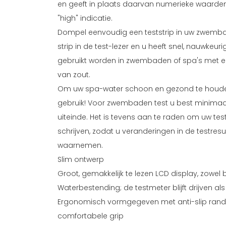
en geeft in plaats daarvan numerieke waarden
"high" indicatie.
Dompel eenvoudig een teststrip in uw zwemba
strip in de test-lezer en u heeft snel, nauwkeur
gebruikt worden in zwembaden of spa's met e
van zout.
Om uw spa-water schoon en gezond te houden,
gebruik! Voor zwembaden test u best minimaal
uiteinde. Het is tevens aan te raden om uw tes
schrijven, zodat u veranderingen in de testresu
waarnemen.
Slim ontwerp
Groot, gemakkelijk te lezen LCD display, zowel 
Waterbestending; de testmeter blijft drijven als
Ergonomisch vormgegeven met anti-slip rande
comfortabele grip