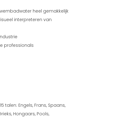
zwembadwater heel gemakkelijk
isueel interpreteren van
ndustrie
e professionals
5 talen: Engels, Frans, Spaans,
Grieks, Hongaars, Pools,