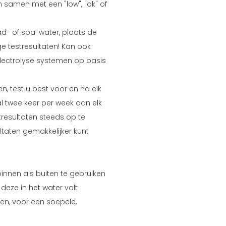
 samen met een "low", "ok" of
d- of spa-water, plaats de
ige testresultaten! Kan ook
lectrolyse systemen op basis
 test u best voor en na elk
 twee keer per week aan elk
tresultaten steeds op te
ltaten gemakkelijker kunt
binnen als buiten te gebruiken
 deze in het water valt
n, voor een soepele,