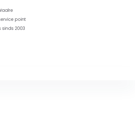
 Waalre
service point
 sinds 2003