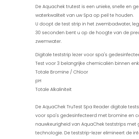
De Aquachek trutest is een unieke, snelle en 
waterkwaliteit van uw Spa op peil te houden.
U doopt de test strip in het zwembadwater, leg
30 seconden bent u op de hoogte van de pre
zwemwater.
Digitale teststrip lezer voor spa's gedesinfec
Test voor 3 belangrijke chemicaliën binnen en
Totale Bromine / Chloor
pH
Totale Alkaliniteit
De AquaChek TruTest Spa Reader digitale teststr
voor spa's gedesinfecteerd met bromine en 
nauwkeurigheid van AquaChek teststrips met 
technologie. De teststrip-lezer elimineert de in