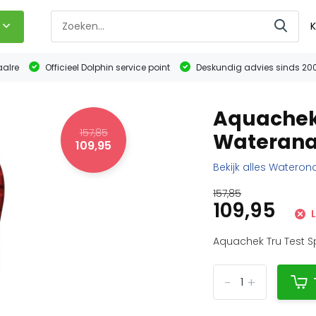
K
aalre
Officieel Dolphin service point
Deskundig advies sinds 20
Aquachek 
157,85
Waterana
109,95
Bekijk alles Watero
157,85
109,95
L
Aquachek Tru Test S
-
+