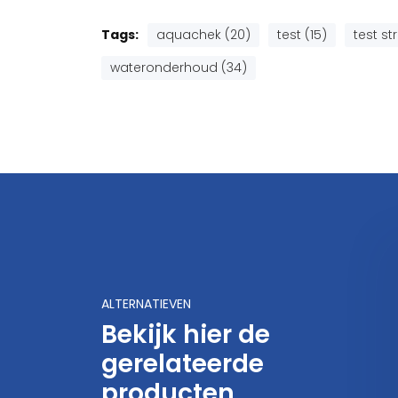
Tags:
aquachek (20)
test (15)
test st
wateronderhoud (34)
ALTERNATIEVEN
Bekijk hier de
gerelateerde
quaChek Red (Total
AquaChek Test & Treat
Bromide)
watertest met app
producten