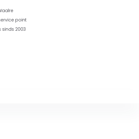
 Waalre
service point
 sinds 2003