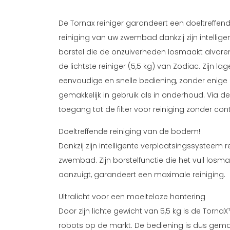
De Tornax reiniger garandeert een doeltreffend
reiniging van uw zwembad dankzij zijn intellig
borstel die de onzuiverheden losmaakt alvoren
de lichtste reiniger (5,5 kg) van Zodiac. Zijn l
eenvoudige en snelle bediening, zonder enige 
gemakkelijk in gebruik als in onderhoud. Via de
toegang tot de filter voor reiniging zonder con
Doeltreffende reiniging van de bodem!
Dankzij zijn intelligente verplaatsingssysteem r
zwembad. Zijn borstelfunctie die het vuil losm
aanzuigt, garandeert een maximale reiniging.
Ultralicht voor een moeiteloze hantering
Door zijn lichte gewicht van 5,5 kg is de Torna
robots op de markt. De bediening is dus gemakk