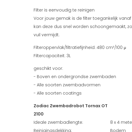
Filter is eenvoudig te reinigen
Voor jouw gemak is de filter toegankelijk van
kan deze dus snel worden schoongemaakt, zod
vuil vermijdt.
Filteroppervlak/filtratiefijnheid: 480 cm²/100 μ
Filtercapaciteit: 3L
geschikt voor:
- Boven en ondergrondse zwembaden
- Alle soorten zwembadvormen
- Alle soorten coatings
Zodiac Zwembadrobot Tornax OT
2100
Ideale zwembadlengte:
8 x 4 met
Reinigingsdekking:
Bodem