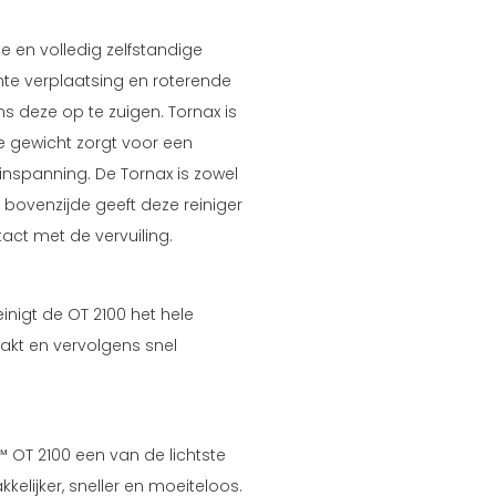
e en volledig zelfstandige
ente verplaatsing en roterende
s deze op te zuigen. Tornax is
age gewicht zorgt voor een
inspanning. De Tornax is zowel
 bovenzijde geeft deze reiniger
tact met de vervuiling.
einigt de OT 2100 het hele
aakt en vervolgens snel
X™ OT 2100 een van de lichtste
elijker, sneller en moeiteloos.