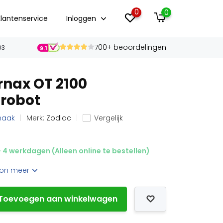
0
0
Klantenservice
Inloggen
700+ beoordelingen
03
9.1
rnax OT 2100
robot
maak
Merk:
Zodiac
Vergelijk
- 4 werkdagen (Alleen online te bestellen)
on meer
Toevoegen aan winkelwagen