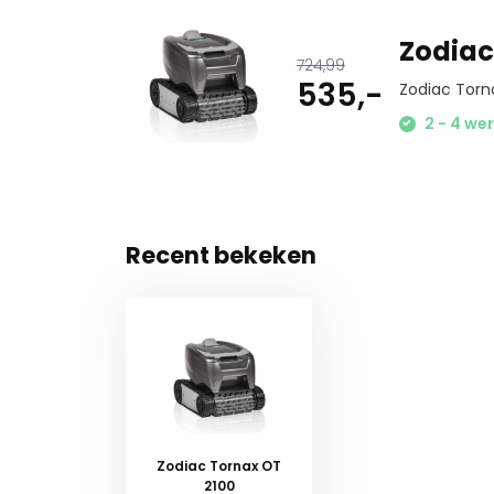
Zodiac
724,99
535,-
Zodiac Tor
2 - 4 wer
Recent bekeken
Zodiac Tornax OT
2100