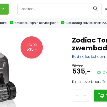
n
aalre
Officieel Dolphin service point
Deskundig advies sinds 20
Zodiac To
724,99
zwembad
535,-
Bekijk alles Schoon
724,99
535,-
2 
Direct leverbaar...
To
-
+