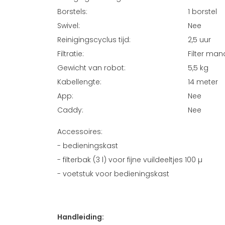
Borstels:
1 borstel
Swivel:
Nee
Reinigingscyclus tijd:
2,5 uur
Filtratie:
Filter man
Gewicht van robot:
5,5 kg
Kabellengte:
14 meter
App:
Nee
Caddy:
Nee
Accessoires:
- bedieningskast
- filterbak (3 l) voor fijne vuildeeltjes 100 µ
- voetstuk voor bedieningskast
Handleiding: