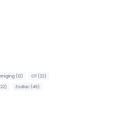
niging (12)
OT (22)
22)
Zodiac (45)