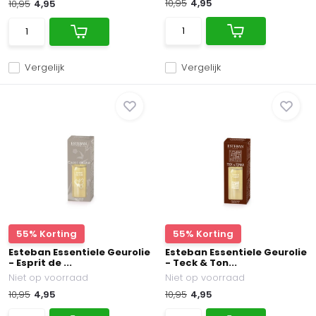
10,95
4,95
10,95
4,95
Vergelijk
Vergelijk
55% Korting
55% Korting
Esteban Essentiele Geurolie
Esteban Essentiele Geurolie
- Esprit de ...
- Teck & Ton...
Niet op voorraad
Niet op voorraad
10,95
4,95
10,95
4,95