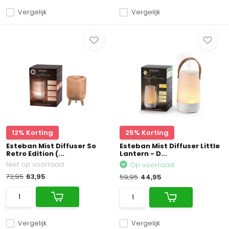
Vergelijk
Vergelijk
12% Korting
25% Korting
Esteban Mist Diffuser So
Esteban Mist Diffuser Little
Retro Edition (...
Lantern - D...
Niet op voorraad
Op voorraad
72,95
63,95
59,95
44,95
Vergelijk
Vergelijk