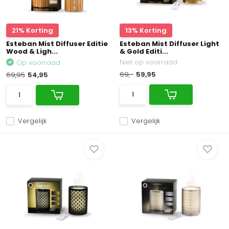
21% Korting
13% Korting
Esteban Mist Diffuser Editie
Esteban Mist Diffuser Light
Wood & Ligh...
& Gold Editi...
Niet op voorraad
Op voorraad
69,-
59,95
69,95
54,95
Vergelijk
Vergelijk