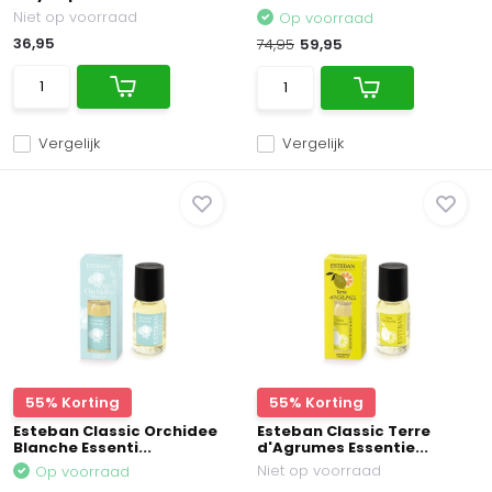
Niet op voorraad
Op voorraad
36,95
74,95
59,95
Vergelijk
Vergelijk
55% Korting
55% Korting
Esteban Classic Orchidee
Esteban Classic Terre
Blanche Essenti...
d'Agrumes Essentie...
Niet op voorraad
Op voorraad