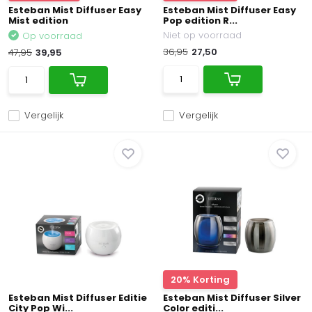
Esteban Mist Diffuser Easy
Esteban Mist Diffuser Easy
Mist edition
Pop edition R...
Niet op voorraad
Op voorraad
36,95
27,50
47,95
39,95
Vergelijk
Vergelijk
20% Korting
Esteban Mist Diffuser Editie
Esteban Mist Diffuser Silver
City Pop Wi...
Color editi...