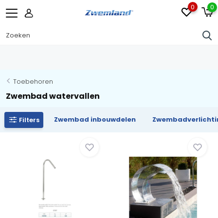
0
0
Toebehoren
Zwembad watervallen
Zwembad inbouwdelen
Zwembadverlichti
Filters