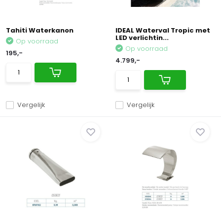
Tahiti Waterkanon
IDEAL Waterval Tropic met
LED verlichtin...
Op voorraad
Op voorraad
195,-
4.799,-
Vergelijk
Vergelijk