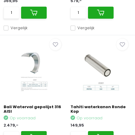
369,95
579,-
Vergelijk
Vergelijk
Bali Waterval gepolijst 316
Tahiti waterkanon Ronde
AISI
Kop
Op voorraad
Op voorraad
2.479,-
149,95