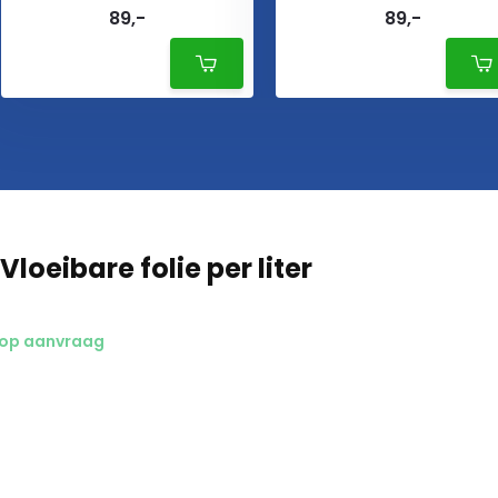
89,-
89,-
Vloeibare folie per liter
 op aanvraag