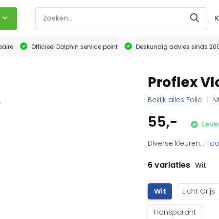
K
aalre
Officieel Dolphin service point
Deskundig advies sinds 20
Proflex Vl
Bekijk alles Folie
M
55,-
Leve
Diverse kleuren...
To
6 variaties
Wit
Wit
Licht Grijs
Transparant