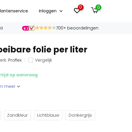
0
0
lantenservice
Inloggen
700+ beoordelingen
03
9.1
oeibare folie per liter
erk:
Proflex
Vergelijk
rtijd op aanvraag
on meer
Zandkleur
Lichtblauw
Donkergrijs