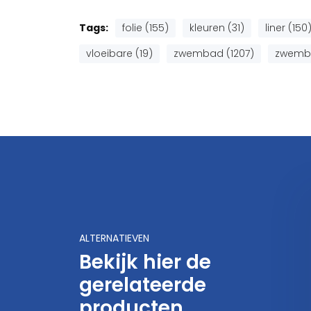
Tags:
folie (155)
kleuren (31)
liner (150
vloeibare (19)
zwembad (1207)
zwemba
lkor Vloeibare Folie
Alkor Vloeibare Folie
nkergrijs / Antraciet
Platinum
89,-
89,-
ALTERNATIEVEN
Bekijk hier de
gerelateerde
producten