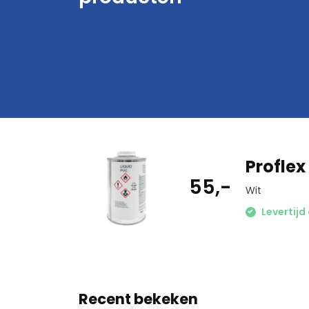
Proflex 
55,-
Wit
Levertijd
Recent bekeken