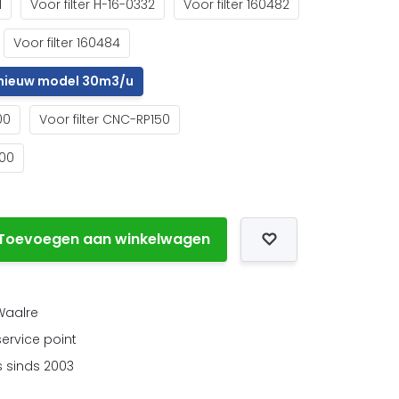
1
Voor filter H-16-0332
Voor filter 160482
Voor filter 160484
5 nieuw model 30m3/u
00
Voor filter CNC-RP150
200
Toevoegen aan winkelwagen
 Waalre
service point
 sinds 2003