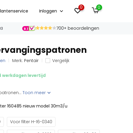
0
0
lantenservice
Inloggen
700+ beoordelingen
03
9.1
vervangingspatronen
len
Merk:
Pentair
Vergelijk
 werkdagen levertijd
patronen...
Toon meer
ilter 160485 nieuw model 30m3/u
0
Voor filter H-16-0340