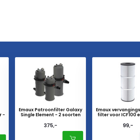
Emaux Patroonfilter Galaxy
Emaux vervanging
r -
Single Element - 2 soorten
filter voor ICF100 
375,-
99,-