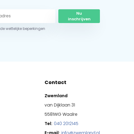
Nu
inschrijven
r de wettelijke beperkingen
Contact
Zwemland
van Dijklaan 31
5581WG Waalre
Tel:
040 2012145
E-mail:
info@zwemland.nl