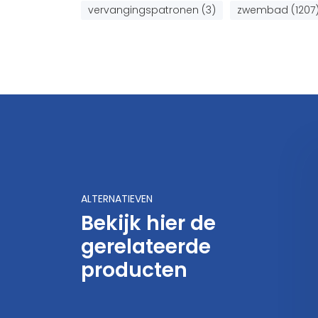
vervangingspatronen (3)
zwembad (1207
ALTERNATIEVEN
Bekijk hier de
gerelateerde
air patroonfilter Clean
Clean & Clear PlusTM RP
& Clear Plus
producten
800,-
1.145,-