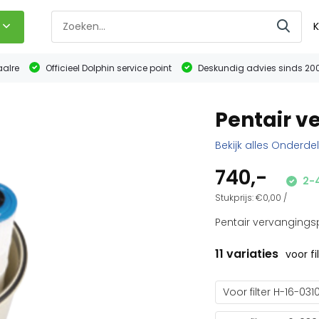
K
aalre
Officieel Dolphin service point
Deskundig advies sinds 20
Pentair 
Bekijk alles Onderde
740,-
2-4
Stukprijs:
€0,00
/
Pentair vervangings
11 variaties
voor f
Voor filter H-16-031