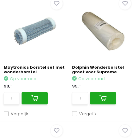
Maytronics borstel set met
Dolphin Wonderborstel
wonderborstel...
groot voor Supreme...
Op voorraad
Op voorraad
90,-
95,-
Vergelijk
Vergelijk