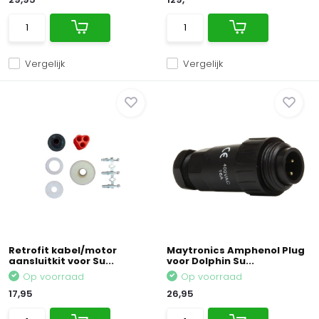
Vergelijk
Vergelijk
Retrofit kabel/motor
Maytronics Amphenol Plug
aansluitkit voor Su...
voor Dolphin Su...
Op voorraad
Op voorraad
17,95
26,95