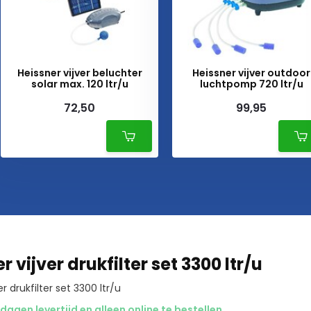
Heissner vijver beluchter
Heissner vijver outdoor
solar max. 120 ltr/u
luchtpomp 720 ltr/u
72,50
99,95
r vijver drukfilter set 3300 ltr/u
er drukfilter set 3300 ltr/u
agen levertijd en alleen online te bestellen