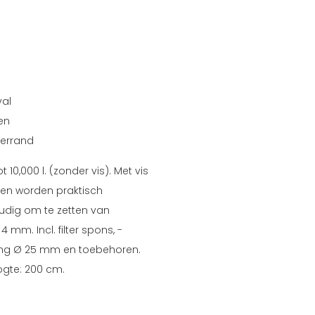
val
ten
verrand
t 10,000 l. (zonder vis). Met vis
delen worden praktisch
oudig om te zetten van
 mm. Incl. filter spons, -
ang Ø 25 mm en toebehoren.
ogte: 200 cm.