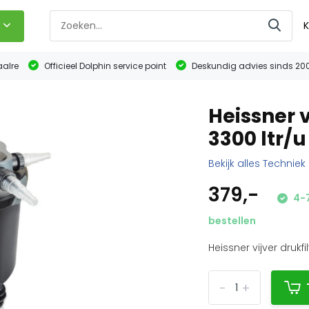
K
aalre
Officieel Dolphin service point
Deskundig advies sinds 20
Heissner v
3300 ltr/u
Bekijk alles Techniek
379,-
4-7
bestellen
Heissner vijver drukfil
-
+