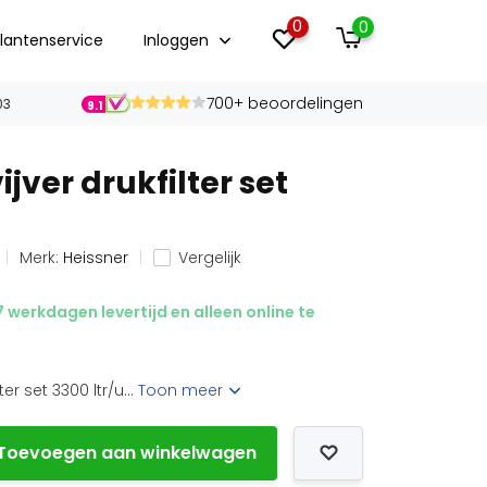
0
0
lantenservice
Inloggen
700+ beoordelingen
03
9.1
ijver drukfilter set
Merk:
Heissner
Vergelijk
 werkdagen levertijd en alleen online te
ter set 3300 ltr/u...
Toon meer
Toevoegen aan winkelwagen