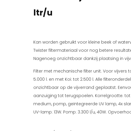
ltr/u
Kan worden gebruikt voor kleine beek of water
Twister filtermateriaal voor nog betere resulta
Nagenoeg onzichtbaar dankzij plaatsing in vij
Filter met mechanische filter unit. Voor vijvers to
5.000 l. en met Koi: tot 2.500 l. Alle filteronder
onzichtbaar op de vijverrand geplaatst. Eenv
aanzuiging tot terugspoelen. Korrelgrootte: tot 4
medium, pomp, geïntegreerde UV lamp, 4x sl
UV-lamp: 13W. Pomp: 3.300 l/u, 40W. Opvoerho