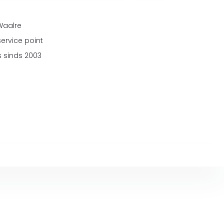
 Waalre
service point
 sinds 2003