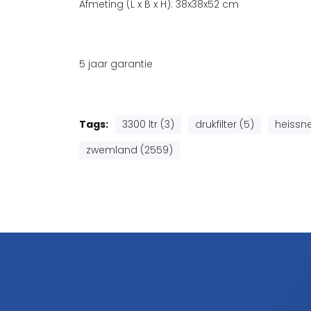
Afmeting (L x B x H): 38x38x52 cm
5 jaar garantie
Tags:
3300 ltr (3)
drukfilter (5)
heissne
zwemland (2559)